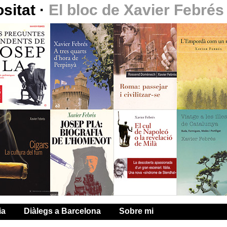
ositat
·
El bloc de Xavier Febrés
ia
Diàlegs a Barcelona
Sobre mi