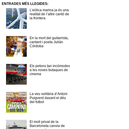
ENTRADES MÉS LLEGIDES:
L’eòlica marina ja és una
realitat de l’altre cantó de
la frontera
En la mort del guitarrista,
cantant i poeta Julián
Córdoba
Els petons tan incòmodes
a les noves butaques de
cinema
La veu solitària d’Antoni
Puigverd davant el déu
del futbol
El moll privat de la
Barceloneta canvia de