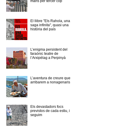
mans per tercer cop
El llibre "Els Rahola, una
saga infinita", quasi una
història del país
L’enigma persistent del
faraònic teatre de
l’Arxipèlag a Perpinyà
L’aventura de creure que
arribarem a nonagenaris
Els devastadors focs
previstos de cada estiu, i
seguim