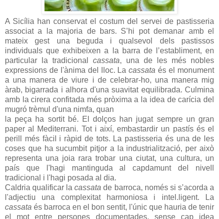
A Sicília han conservat el costum del servei de pastisseria
associat a la majoria de bars. S’hi pot demanar amb el
mateix gest una beguda i qualsevol dels pastissos
individuals que exhibeixen a la barra de l’establiment, en
particular la tradicional
cassata
, una de les més nobles
expressions de l'ànima del lloc. La
cassata
és el monument
a una manera de viure i de celebrar-ho, una manera mig
àrab, bigarrada i alhora d'una suavitat equilibrada. Culmina
amb la cirera confitada més pròxima a la idea de carícia del
mugró trèmul d'una nimfa, quan
la peça ha sortit bé. El dolços han jugat sempre un gran
paper al Mediterrani. Tot i així, embastardir un pastís és el
perill més fàcil i ràpid de tots. La pastisseria és una de les
coses que ha sucumbit pitjor a la industrialització, per això
representa una joia rara trobar una ciutat, una cultura, un
país que l'hagi mantinguda al capdamunt del nivell
tradicional i l'hagi posada al dia.
Caldria qualificar la
cassata
de barroca, només si s’acorda a
l'adjectiu una complexitat harmoniosa i intel.ligent. La
cassata
és barroca en el bon sentit, l'únic que hauria de tenir
el mot entre persones documentades, sense cap idea