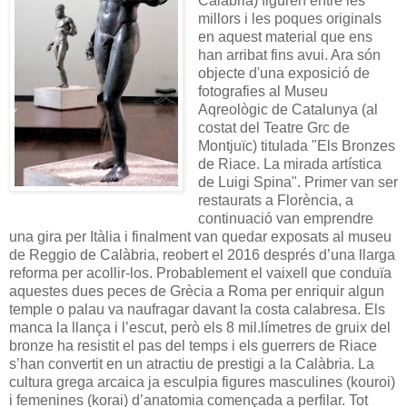
Calàbria) figuren entre les
millors i les poques originals
en aquest material que ens
han arribat fins avui. Ara són
objecte d'una exposició de
fotografies al Museu
Aqreològic de Catalunya (al
costat del Teatre Grc de
Montjuïc) titulada "Els Bronzes
de Riace. La mirada artística
de Luigi Spina". Primer van ser
restaurats a Florència, a
continuació van emprendre
una gira per Itàlia i finalment van quedar exposats al museu
de Reggio de Calàbria, reobert el 2016 després d’una llarga
reforma per acollir-los. Probablement el vaixell que conduïa
aquestes dues peces de Grècia a Roma per enriquir algun
temple o palau va naufragar davant la costa calabresa. Els
manca la llança i l’escut, però els 8 mil.límetres de gruix del
bronze ha resistit el pas del temps i els guerrers de Riace
s’han convertit en un atractiu de prestigi a la Calàbria. La
cultura grega arcaica ja esculpia figures masculines (kouroi)
i femenines (korai) d’anatomia començada a perfilar. Tot