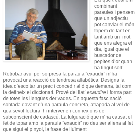
combinant
paraules i pensem
que un adjectiu
pot canviar el món
topem de tant en
tant amb un mot
que ens alegra el
dia, igual que el
buscador de
pepites d’or quan
ha tingut sort.
Retrobar avui per sorpresa la paraula “exaudir” m’ha
provocat una reacció de tendresa alfabètica. Designa la
idea d’escoltar un prec i concedir allò que demana, tal com
la defineix el diccionari. Prové del llatí
exaudire
i forma part
de totes les llengües derivades. En aquesta fascinació
sobtada davant d’una paraula concreta, atrapada al vol de
qualsevol lectura, hi intervenen connexions del
subconscient de cadascú. La fulguració que m’ha causat el
fet de topar amb la paraula “exaudir” no deu ser aliena al fet
que sigui el pinyol, la frase de lluïment