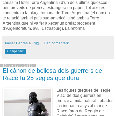
caríssim Hotel Torre Argentina i d’un dels últims quioscos
ben proveïts de premsa estrangera en paper. Tot això es
concentra a la plaça romana de Torre Argentina (el nom no
té relació amb el país sud-americà, sinó amb la Torre
Argentina que hi va fer aixecar un prelat procedent
d’Argentoratum, avui Estrasburg). La reforma
Xavier Febrés
a
7:09
Cap comentari:
Comparteix
20 de jul. 2023
El cànon de bellesa dels guerrers de
Riace fa 25 segles que dura
Les figures gregues del segle
V aC de dos guerrers en
bronze a mida natural trobades
fa cinquanta anys al mar de
Riace (prop de Reggio de