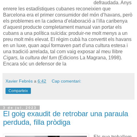
defraudada. Anys
enrere les estadístiques cubanes reconeixien que
Barcelona era el primer consumidor del món d’havans, però
els problemes en la cadena d’elaboració a l'illa caribenya
d’aquest producte completament manual van portar els
cubans a una política suïcida: produir-ne molt menys a un
preu molt més elevat. El règim cubà ha convertit els havans
en un luxe, quan aquí formaven part d'una cultura estesa i
una tradició arrelada, tal com vaig exposar al meu llibre
Cigars, la cultura del fum
(Edicions La Magrana, 1998).
Encara sóc un defensor de la
Xavier Febrés
a
6:42
Cap comentari:
Comparteix
3 de jul. 2023
El goig exaudit de retrobar una paraula
perduda, filla pròdiga
Els que treballem