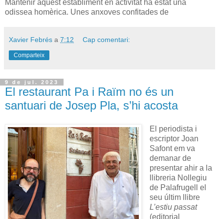
Mantenir aquest establiment en activitat ha estat una
odissea homèrica. Unes anxoves confitades de
Xavier Febrés
a
7:12
Cap comentari:
Comparteix
9 de jul. 2023
El restaurant Pa i Raïm no és un
santuari de Josep Pla, s’hi acosta
El periodista i
escriptor Joan
Safont em va
demanar de
presentar ahir a la
llibreria Nollegiu
de Palafrugell el
seu últim llibre
L’estiu passat
(editorial