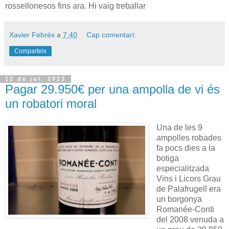
rossellonesos fins ara. Hi vaig treballar
Xavier Febrés
a
7:40
Cap comentari:
Comparteix
12 de jul. 2023
Pagar 29.950€ per una ampolla de vi és
un robatori moral
Una de les 9
ampolles robades
fa pocs dies a la
botiga
especialitzada
Vins i Licors Grau
de Palafrugell era
un borgonya
Romanée-Conti
del 2008 venuda a