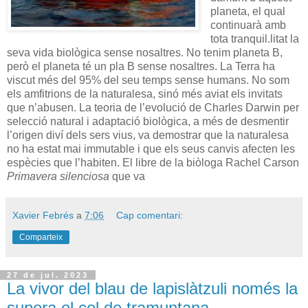
planeta, el qual
continuarà amb
tota tranquil.litat la
seva vida biològica sense nosaltres. No tenim planeta B,
però el planeta té un pla B sense nosaltres. La Terra ha
viscut més del 95% del seu temps sense humans. No som
els amfitrions de la naturalesa, sinó més aviat els invitats
que n’abusen. La teoria de l’evolució de Charles Darwin per
selecció natural i adaptació biològica, a més de desmentir
l’origen diví dels sers vius, va demostrar que la naturalesa
no ha estat mai immutable i que els seus canvis afecten les
espècies que l’habiten. El libre de la biòloga Rachel Carson
Primavera silenciosa
que va
Xavier Febrés
a
7:06
Cap comentari:
Comparteix
27 de jul. 2023
La vivor del blau de lapislàtzuli només la
supera el cel de tramuntana