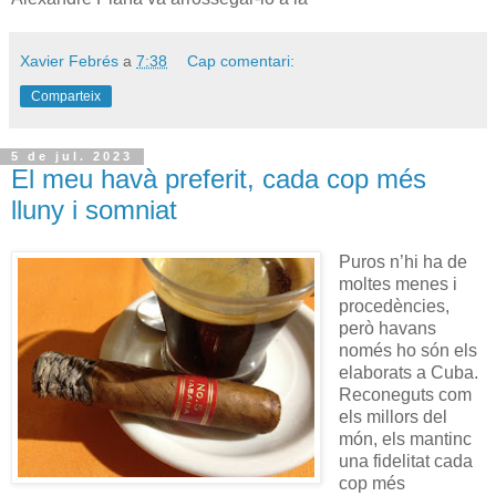
Xavier Febrés
a
7:38
Cap comentari:
Comparteix
5 de jul. 2023
El meu havà preferit, cada cop més
lluny i somniat
Puros n’hi ha de
moltes menes i
procedències,
però havans
només ho són els
elaborats a Cuba.
Reconeguts com
els millors del
món, els mantinc
una fidelitat cada
cop més