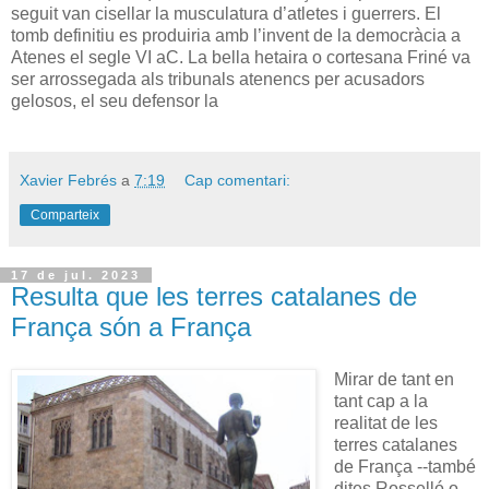
seguit van cisellar la musculatura d’atletes i guerrers. El
tomb definitiu es produiria amb l’invent de la democràcia a
Atenes el segle VI aC. La bella hetaira o cortesana Friné va
ser arrossegada als tribunals atenencs per acusadors
gelosos, el seu defensor la
Xavier Febrés
a
7:19
Cap comentari:
Comparteix
17 de jul. 2023
Resulta que les terres catalanes de
França són a França
Mirar de tant en
tant cap a la
realitat de les
terres catalanes
de França --també
dites Rosselló o