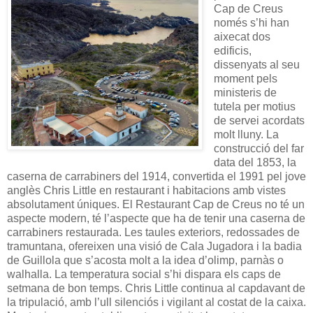
Cap de Creus
només s’hi han
aixecat dos
edificis,
dissenyats al seu
moment pels
ministeris de
tutela per motius
de servei acordats
molt lluny. La
construcció del far
data del 1853, la
caserna de carrabiners del 1914, convertida el 1991 pel jove
anglès Chris Little en restaurant i habitacions amb vistes
absolutament úniques. El Restaurant Cap de Creus no té un
aspecte modern, té l’aspecte que ha de tenir una caserna de
carrabiners restaurada. Les taules exteriors, redossades de
tramuntana, ofereixen una visió de Cala Jugadora i la badia
de Guillola que s’acosta molt a la idea d’olimp, parnàs o
walhalla. La temperatura social s’hi dispara els caps de
setmana de bon temps. Chris Little continua al capdavant de
la tripulació, amb l’ull silenciós i vigilant al costat de la caixa.