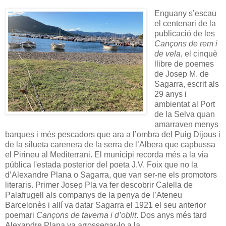
Enguany s’escau
el centenari de la
publicació de les
Cançons de rem i
de vela
, el cinquè
llibre de poemes
de Josep M. de
Sagarra, escrit als
29 anys i
ambientat al Port
de la Selva quan
amarraven menys
barques i més pescadors que ara a l’ombra del Puig Dijous i
de la silueta carenera de la serra de l’Albera que capbussa
el Pirineu al Mediterrani. El municipi recorda més a la via
pública l'estada posterior del poeta J.V. Foix que no la
d’Alexandre Plana o Sagarra, que van ser-ne els promotors
literaris. Primer Josep Pla va fer descobrir Calella de
Palafrugell als companys de la penya de l’Ateneu
Barcelonès i allí va datar Sagarra el 1921 el seu anterior
poemari
Cançons de taverna i d’oblit
. Dos anys més tard
Alexandre Plana va arrossegar-lo a la