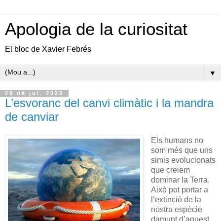
Apologia de la curiositat
El bloc de Xavier Febrés
▼
29 de jul. 2023
L’esvoranc del canvi climàtic i la mandra
de canviar
Els humans no
som més que uns
simis evolucionats
que creiem
dominar la Terra.
Això pot portar a
l’extinció de la
nostra espècie
damunt d’aquest