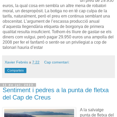
un preu de 29.950
euros, la qual cosa em sembla un altre mena de robatori
moral, un despropòsit. La botiga no en té cap culpa de la
tarifa, naturalment, però el preu em continua semblant una
obscenitat. L’argument de l’escassa producció anual
d’aquesta llegendària etiqueta de borgonya de primera
qualitat resulta insuficient. Tothom és lliure de gastar-se els
diners com vulgui, però pagar 29.950 euros una ampolla del
2008 per fer el fanfarró o sentir-se un privilegiat a cop de
talonari hauria d’estar
Xavier Febrés
a
7:22
Cap comentari:
Comparteix
11 de jul. 2023
Sentiment i pedres a la punta de fletxa
del Cap de Creus
A la salvatge
punta de fletxa del