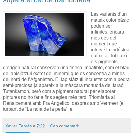
Les variants d’un
mateix color bàsic
poden ser
infinites, encara
més des del
moment que
intervé la indústria
química. Tot i així
els pigments
d’origen natural conserven una finesa imbatible, com el blau
de lapislàtzuli extret del mineral que es concentra a mines
del nord de l’Afganistan. El lapislàtzuli incrustat com a pedra
semi-preciosa ja apareix a la màscara mortuòria del faraó
Tutankamon, però com a pigment natural per elaborar
pintures no ho faria fins segles més tard. Triomfaria al
Renaixement amb Fra Angelico, després amb Vermeer (el
turbant de “La noia de la perla”, el
Xavier Febrés
a
7:22
Cap comentari: