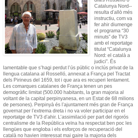
Catalunya Nord--
resulta d'allò més
instructiu, com va
fer ahir diumenge
el programa “30
minuts” de TV3
amb el reportatge
titulat “Catalunya
Nord: el català a
judici”. És
lamentable que s’hagi perdut l’ús públic o inclús privat de la
llengua catalana al Rosselló, annexat a França pel Tractat
dels Pirineus del 1659, tot i que ara es recuperi lentament.
Les comarques catalanes de França tenen un pes
demogràfic limitat (500.000 habitants, la gran majoria al
voltant de la capital perpinyanesa, en un Estat de 68 milions
de persones). Perpinyà és l'ajuntament més gran de França
governat per l'extrema dreta i no va voler participar en el
reportatge de TV3 d'ahir. L’assimilació per part del rigorós
centralisme de la República veïna ha respectat ben poc les
llengües que engloba i els esforços de recuperació del
català no havien interessat mai gaire la majoria dels