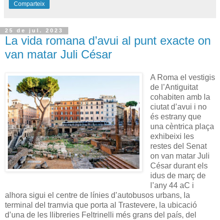
Comparteix
25 de jul. 2023
La vida romana d’avui al punt exacte on
van matar Juli César
A Roma el vestigis
de l’Antiguitat
cohabiten amb la
ciutat d’avui i no
és estrany que
una cèntrica plaça
exhibeixi les
restes del Senat
on van matar Juli
César durant els
idus de març de
l’any 44 aC i
alhora sigui el centre de línies d’autobusos urbans, la
terminal del tramvia que porta al Trastevere, la ubicació
d’una de les llibreries Feltrinelli més grans del país, del