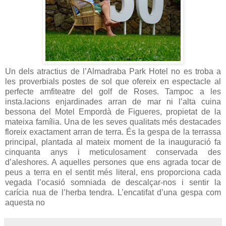
Un dels atractius de l’Almadraba Park Hotel no es troba a
les proverbials postes de sol que ofereix en espectacle al
perfecte amfiteatre del golf de Roses. Tampoc a les
insta.lacions enjardinades arran de mar ni l’alta cuina
bessona del Motel Empordà de Figueres, propietat de la
mateixa família. Una de les seves qualitats més destacades
floreix exactament arran de terra. És la gespa de la terrassa
principal, plantada al mateix moment de la inauguració fa
cinquanta anys i meticulosament conservada des
d’aleshores. A aquelles persones que ens agrada tocar de
peus a terra en el sentit més literal, ens proporciona cada
vegada l’ocasió somniada de descalçar-nos i sentir la
carícia nua de l’herba tendra. L’encatifat d’una gespa com
aquesta no