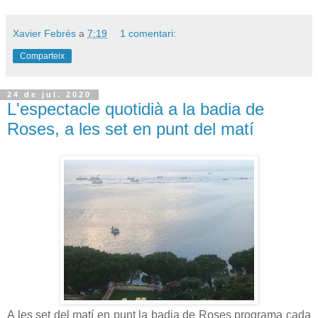
Xavier Febrés
a
7:19
1 comentari:
Comparteix
24 de jul. 2020
L'espectacle quotidià a la badia de
Roses, a les set en punt del matí
A les set del matí en punt la badia de Roses programa cada