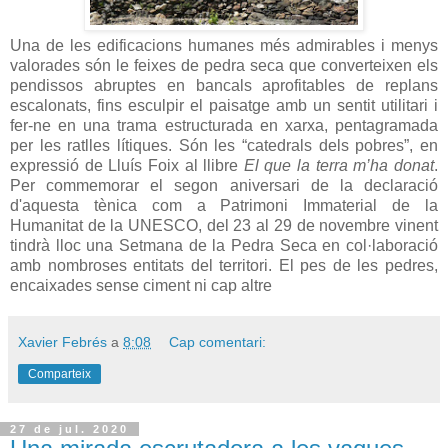
Una de les edificacions humanes més admirables i menys
valorades són le feixes de pedra seca que converteixen els
pendissos abruptes en bancals aprofitables de replans
escalonats, fins esculpir el paisatge amb un sentit utilitari i
fer-ne en una trama estructurada en xarxa, pentagramada
per les ratlles lítiques. Són les “catedrals dels pobres”, en
expressió de Lluís Foix al llibre
El que la terra m’ha donat
.
Per commemorar el segon aniversari de la declaració
d'aquesta tènica com a Patrimoni Immaterial de la
Humanitat de la UNESCO, del 23 al 29 de novembre vinent
tindrà lloc una Setmana de la Pedra Seca en col·laboració
amb nombroses entitats del territori. El pes de les pedres,
encaixades sense ciment ni cap altre
Xavier Febrés
a
8:08
Cap comentari:
Comparteix
27 de jul. 2020