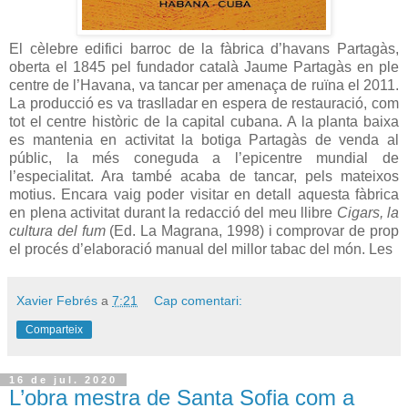
El cèlebre edifici barroc de la fàbrica d’havans Partagàs,
oberta el 1845 pel fundador català Jaume Partagàs en ple
centre de l’Havana, va tancar per amenaça de ruïna el 2011.
La producció es va traslladar en espera de restauració, com
tot el centre històric de la capital cubana. A la planta baixa
es mantenia en activitat la botiga Partagàs de venda al
públic, la més coneguda a l’epicentre mundial de
l’especialitat. Ara també acaba de tancar, pels mateixos
motius. Encara vaig poder visitar en detall aquesta fàbrica
en plena activitat durant la redacció del meu llibre
Cigars, la
cultura del fum
(Ed. La Magrana, 1998) i comprovar de prop
el procés d’elaboració manual del millor tabac del món. Les
Xavier Febrés
a
7:21
Cap comentari:
Comparteix
16 de jul. 2020
L’obra mestra de Santa Sofia com a