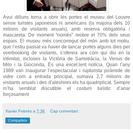
Avui dilluns torna a obrir les portes el museu del Louvre
sense turistes japonesos ni americans (la majoria dels 10
milions de visitants anuals), amb reserva obligatòria i
mascareta. De moment “només” reobre el 70% dels seus
espais. El museu més concorregut del món amb tot motiu,
que l’estiu passat va haver de tancar portes alguns dies per
overbooking de visitants, s’ofereix ara com qui diu en la
intimitat, incloses la Victòria de Samotràcia, la Venus de
Milo i la Gioconda, És una excel.lent notícia. Quan l’any
1989 van inaugurar l’espectacular i rupturista piràmide de
vidre com a entrada principal, sumava 2,7 milions de
visitants anuals i des d'aleshires els ha quadriplicat. Sempre
m’ha semblat discutible el costum turístic d’anar
forçosament
Xavier Febrés
a
7:36
Cap comentari:
Comparteix