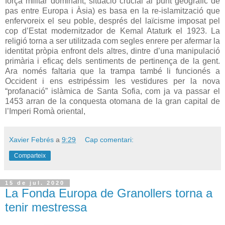
força militar dominant, situació crucial al punt geogràfic de
pas entre Europa i Àsia) es basa en la re-islamització que
enfervoreix el seu poble, després del laïcisme imposat pel
cop d’Estat modernitzador de Kemal Ataturk el 1923. La
religió torna a ser utilitzada com segles enrere per afermar la
identitat pròpia enfront dels altres, dintre d’una manipulació
primària i eficaç dels sentiments de pertinença de la gent.
Ara només faltaria que la trampa també li funcionés a
Occident i ens estripéssim les vestidures per la nova
“profanació” islàmica de Santa Sofia, com ja va passar el
1453 arran de la conquesta otomana de la gran capital de
l’Imperi Romà oriental,
Xavier Febrés
a
9:29
Cap comentari:
Comparteix
15 de jul. 2020
La Fonda Europa de Granollers torna a
tenir mestressa