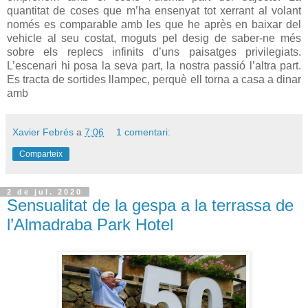
quantitat de coses que m’ha ensenyat tot xerrant al volant
només es comparable amb les que he après en baixar del
vehicle al seu costat, moguts pel desig de saber-ne més
sobre els replecs infinits d’uns paisatges privilegiats.
L’escenari hi posa la seva part, la nostra passió l’altra part.
Es tracta de sortides llampec, perquè ell torna a casa a dinar
amb
Xavier Febrés
a
7:06
1 comentari:
Comparteix
2 de jul. 2020
Sensualitat de la gespa a la terrassa de
l’Almadraba Park Hotel