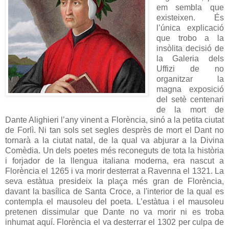
em sembla que
existeixen. És
l’única explicació
que trobo a la
insòlita decisió de
la Galeria dels
Uffizi de no
organitzar la
magna exposició
del setè centenari
de la mort de
Dante Alighieri l’any vinent a Florència, sinó a la petita ciutat
de Forlì. Ni tan sols set segles desprès de mort el Dant no
tornarà a la ciutat natal, de la qual va abjurar a la Divina
Comèdia. Un dels poetes més reconeguts de tota la història
i forjador de la llengua italiana moderna, era nascut a
Florència el 1265 i va morir desterrat a Ravenna el 1321. La
seva estàtua presideix la plaça més gran de Florència,
davant la basílica de Santa Croce, a l'interior de la qual es
contempla el mausoleu del poeta. L’estàtua i el mausoleu
pretenen dissimular que Dante no va morir ni es troba
inhumat aquí. Florència el va desterrar el 1302 per culpa de