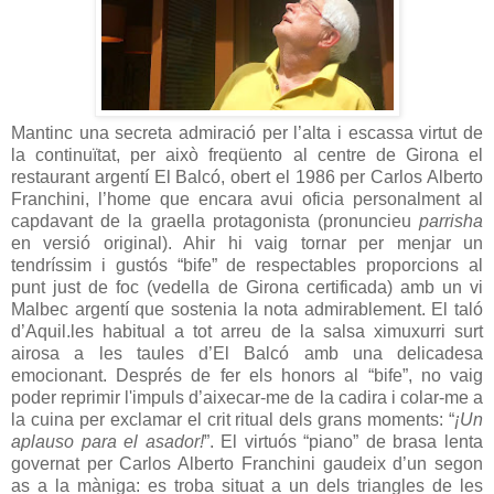
Mantinc una secreta admiració per l’alta i escassa virtut de
la continuïtat, per això freqüento al centre de Girona el
restaurant argentí El Balcó, obert el 1986 per Carlos Alberto
Franchini, l’home que encara avui oficia personalment al
capdavant de la graella protagonista (pronuncieu
parrisha
en versió original). Ahir hi vaig tornar per menjar un
tendríssim i gustós “bife” de respectables proporcions al
punt just de foc (vedella de Girona certificada) amb un vi
Malbec argentí que sostenia la nota admirablement. El taló
d’Aquil.les habitual a tot arreu de la salsa ximuxurri surt
airosa a les taules d’El Balcó amb una delicadesa
emocionant. Després de fer els honors al “bife”, no vaig
poder reprimir l'impuls d’aixecar-me de la cadira i colar-me a
la cuina per exclamar el crit ritual dels grans moments: “
¡Un
aplauso para el asador!
”. El virtuós “piano” de brasa lenta
governat per Carlos Alberto Franchini gaudeix d’un segon
as a la màniga: es troba situat a un dels triangles de les