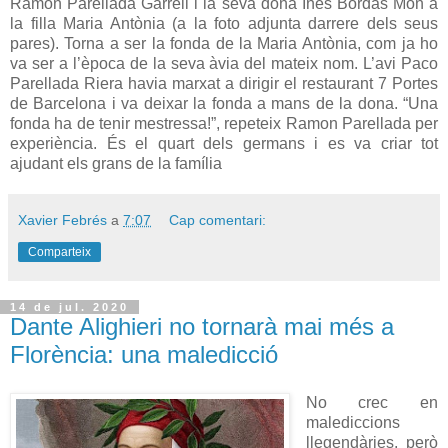
Ramon Parellada Garrell i la seva dona Inés Bordas Mon a
la filla Maria Antònia (a la foto adjunta darrere dels seus
pares). Torna a ser la fonda de la Maria Antònia, com ja ho
va ser a l’època de la seva àvia del mateix nom. L’avi Paco
Parellada Riera havia marxat a dirigir el restaurant 7 Portes
de Barcelona i va deixar la fonda a mans de la dona. “Una
fonda ha de tenir mestressa!”, repeteix Ramon Parellada per
experiència. És el quart dels germans i es va criar tot
ajudant els grans de la família
Xavier Febrés
a
7:07
Cap comentari:
Comparteix
14 de jul. 2020
Dante Alighieri no tornarà mai més a
Florència: una maledicció
No crec en
malediccions
llegendàries, però