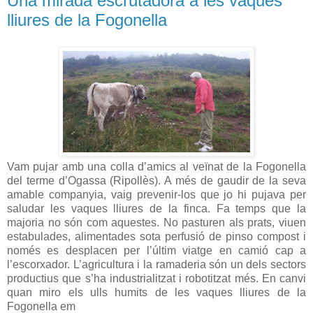
Una mirada escrutadora a les vaques
lliures de la Fogonella
Vam pujar amb una colla d’amics al veïnat de la Fogonella
del terme d’Ogassa (Ripollès). A més de gaudir de la seva
amable companyia, vaig prevenir-los que jo hi pujava per
saludar les vaques lliures de la finca. Fa temps que la
majoria no són com aquestes. No pasturen als prats, viuen
estabulades, alimentades sota perfusió de pinso compost i
només es desplacen per l’últim viatge en camió cap a
l’escorxador. L’agricultura i la ramaderia són un dels sectors
productius que s’ha industrialitzat i robotitzat més. En canvi
quan miro els ulls humits de les vaques lliures de la
Fogonella em