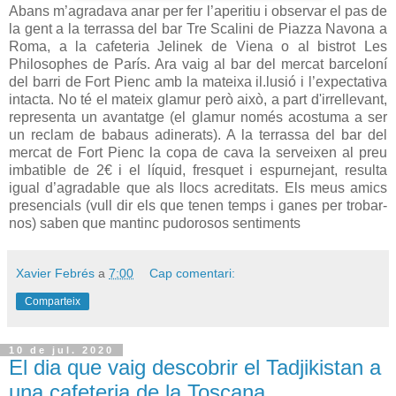
Abans m’agradava anar per fer l’aperitiu i observar el pas de
la gent a la terrassa del bar Tre Scalini de Piazza Navona a
Roma, a la cafeteria Jelinek de Viena o al bistrot Les
Philosophes de París. Ara vaig al bar del mercat barceloní
del barri de Fort Pienc amb la mateixa il.lusió i l’expectativa
intacta. No té el mateix glamur però això, a part d'irrellevant,
representa un avantatge (el glamur només acostuma a ser
un reclam de babaus adinerats). A la terrassa del bar del
mercat de Fort Pienc la copa de cava la serveixen al preu
imbatible de 2€ i el líquid, fresquet i espurnejant, resulta
igual d’agradable que als llocs acreditats. Els meus amics
presencials (vull dir els que tenen temps i ganes per trobar-
nos) saben que mantinc pudorosos sentiments
Xavier Febrés
a
7:00
Cap comentari:
Comparteix
10 de jul. 2020
El dia que vaig descobrir el Tadjikistan a
una cafeteria de la Toscana