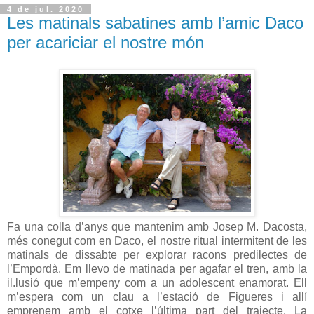
4 de jul. 2020
Les matinals sabatines amb l’amic Daco
per acariciar el nostre món
Fa una colla d’anys que mantenim amb Josep M. Dacosta,
més conegut com en Daco, el nostre ritual intermitent de les
matinals de dissabte per explorar racons predilectes de
l’Empordà. Em llevo de matinada per agafar el tren, amb la
il.lusió que m’empeny com a un adolescent enamorat. Ell
m’espera com un clau a l’estació de Figueres i allí
emprenem amb el cotxe l’última part del trajecte. La