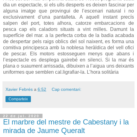
dia un espectacle, si els ulls desperts es deixen fascinar per
alguna imatge que provingui de l’escenari natural i no
exclusivament d’una pantalleta. A aquell instant precís
salpen del port, totes alhora, catorze embarcacions de
pesca cap els caladors situats a vint milles. Damunt la
superfície del mar. a la perfecta corba de la badia acabada
de despertar pels raigs oblics del sol naixent, es forma una
comitiva principesca amb la noblesa heràldica del vell ofici
de pescar. Els motors estosseguen menys que abans i
l’espectacle es desplega gairebé en silenci. Si la mar és
plana o suaument arrissada, dibuixen a l’aigua uns deixants
uniformes que semblen cal.ligrafiar-la. L’hora solitària
Xavier Febrés
a
6:52
Cap comentari:
Comparteix
22 de jul. 2020
El marbre del mestre de Cabestany i la
mirada de Jaume Queralt