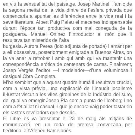
en viu la sensualitat del paisatge. Josep Martinell l’amic de
la segona meitat de la vida dintre de l’esfera privada que
començaria a apuntar les diferències entre la vida real i la
seva literatura. Albert Puig Palau el mecenes indispensable
durant l’època tan productiva com mal coneguda de la
postguerra. Manuel Ortínez l’introductor al món que li
resultava tan misteriós de l’alta
burgesia. Aurora Perea (foto adjunta de portada) l’amant per
a ell obsessiva, posteriorment emigrada a Buenos Aires, on
la va anar a retrobar i amb qui amb qui va mantenir una
correspondència eròtica de centenars de cartes. Finalment,
Josep Vergés l’editor —i modelador—d’una voluminosa i
desigual Obra Completa.
M’ha semblat que a aquest quadre humà li resultava crucial,
com a vista prèvia, una explicació de l’inaudit localisme
il·lustrat viscut a les viles gironines de la indústria del suro,
del qual va emergir Josep Pla com a punta de l’iceberg i no
com a fet aïllat ni casual, i que jo encara vaig poder tastar en
els rastres reveladors que descric.
El llibre es va presentar el 23 de maig als mitjans de
comunicació, en un roda de premsa convocada per
l’editorial a l’Ateneu Barcelonès.