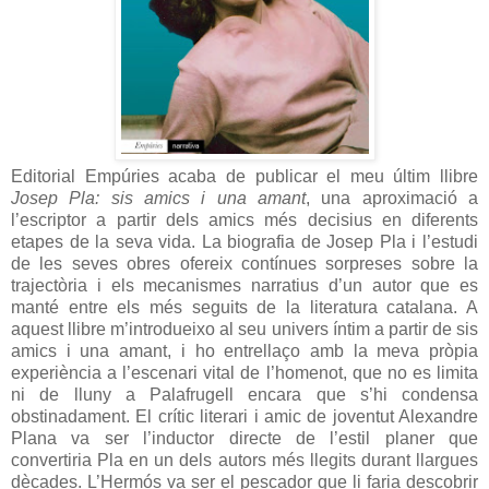
Editorial Empúries acaba de publicar el meu últim llibre
Josep Pla: sis amics i una amant
, una aproximació a
l’escriptor a partir dels amics més decisius en diferents
etapes de la seva vida. La biografia de Josep Pla i l’estudi
de les seves obres ofereix contínues sorpreses sobre la
trajectòria i els mecanismes narratius d’un autor que es
manté entre els més seguits de la literatura catalana. A
aquest llibre m’introdueixo al seu univers íntim a partir de sis
amics i una amant, i ho entrellaço amb la meva pròpia
experiència a l’escenari vital de l’homenot, que no es limita
ni de lluny a Palafrugell encara que s’hi condensa
obstinadament. El crític literari i amic de joventut Alexandre
Plana va ser l’inductor directe de l’estil planer que
convertiria Pla en un dels autors més llegits durant llargues
dècades. L’Hermós va ser el pescador que li faria descobrir