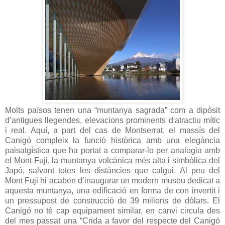
Molts països tenen una “muntanya sagrada” com a dipòsit
d’antigues llegendes, elevacions prominents d'atractiu mític
i real. Aquí, a part del cas de Montserrat, el massís del
Canigó compleix la funció històrica amb una elegància
paisatgística que ha portat a comparar-lo per analogia amb
el Mont Fuji, la muntanya volcànica més alta i simbòlica del
Japó, salvant totes les distàncies que calgui. Al peu del
Mont Fuji hi acaben d’inaugurar un modern museu dedicat a
aquesta muntanya, una edificació en forma de con invertit i
un pressupost de construcció de 39 milions de dòlars. El
Canigó no té cap equipament similar, en canvi circula des
del mes passat una “Crida a favor del respecte del Canigó