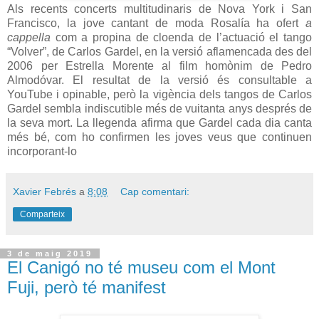
Als recents concerts multitudinaris de Nova York i San
Francisco, la jove cantant de moda Rosalía ha ofert
a
cappella
com a propina de cloenda de l’actuació el tango
“Volver”, de Carlos Gardel, en la versió aflamencada des del
2006 per Estrella Morente al film homònim de Pedro
Almodóvar. El resultat de la versió és consultable a
YouTube i opinable, però la vigència dels tangos de Carlos
Gardel sembla indiscutible més de vuitanta anys després de
la seva mort. La llegenda afirma que Gardel cada dia canta
més bé, com ho confirmen les joves veus que continuen
incorporant-lo
Xavier Febrés
a
8:08
Cap comentari:
Comparteix
3 de maig 2019
El Canigó no té museu com el Mont
Fuji, però té manifest