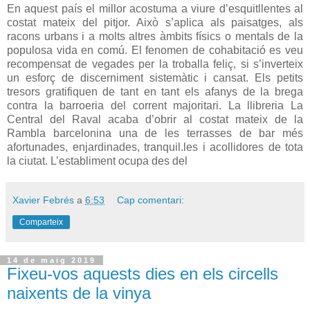
En aquest país el millor acostuma a viure d’esquitllentes al
costat mateix del pitjor. Això s’aplica als paisatges, als
racons urbans i a molts altres àmbits físics o mentals de la
populosa vida en comú. El fenomen de cohabitació es veu
recompensat de vegades per la troballa feliç, si s’inverteix
un esforç de discerniment sistemàtic i cansat. Els petits
tresors gratifiquen de tant en tant els afanys de la brega
contra la barroeria del corrent majoritari. La llibreria La
Central del Raval acaba d’obrir al costat mateix de la
Rambla barcelonina una de les terrasses de bar més
afortunades, enjardinades, tranquil.les i acollidores de tota
la ciutat. L’establiment ocupa des del
Xavier Febrés
a
6:53
Cap comentari:
Comparteix
14 de maig 2019
Fixeu-vos aquests dies en els circells
naixents de la vinya