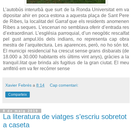
L’autobús interurbà que surt de la Ronda Universitat em va
dipositar ahir en poca estona a aquesta plaça de Sant Pere
de Ribes, la localitat del Garraf que els residents anomenen
Ribes a seques. L’escenari no semblava oferir d’entrada res
d’extraordinari. L’església parroquial, d’un neogòtic rescalfat
pel gust ampul.lós dels indians, no representa cap obra
mestra de l’arquitectura. Les aparences, però, no ho són tot.
El municipi residencial ha crescut sense grans disbarats (de
18.000 a 30.000 habitants els últims vint anys), gràcies a la
tranquil.litat que brinda als fugitius de la gran ciutat. El meu
amfitrió em va fer recórrer sense
Xavier Febrés
a
8:14
Cap comentari:
Comparteix
8 de maig 2019
La literatura de viatges s’escriu sobretot
a caseta