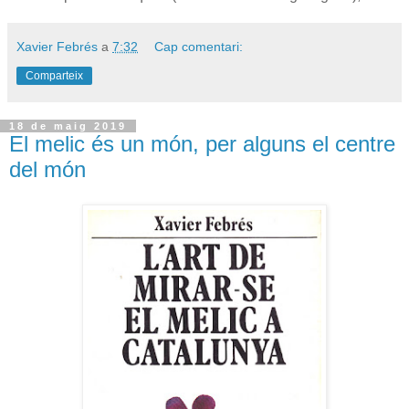
Xavier Febrés
a
7:32
Cap comentari:
Comparteix
18 de maig 2019
El melic és un món, per alguns el centre
del món