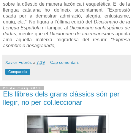
sobre la qüestió de manera lacònica i esquelètica. El de la
llengua catalana ho defineix succintament: “Expressió
usada per a demostrar admiració, alegria, entusiasme,
enuig, etc.”. No figura a l’última edició del
Diccionario de la
Lengua Española
ni tampoc al
Diccionario panhispánico de
dudas
, mentre que el
Diccionario de americanismos
apunta
amb aquella mateixa migradesa del resum: “
Expresa
asombro o desagradado,
Xavier Febrés
a
7:19
Cap comentari:
Comparteix
28 de maig 2019
Els llibres dels grans clàssics són per
llegir, no per col.leccionar