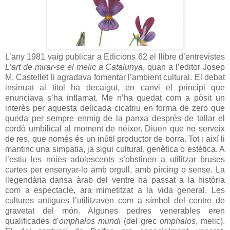
L’any 1981 vaig publicar a Edicions 62 el llibre d’entrevistes
L’art de mirar-se el melic a Catalunya
, quan a l’editor Josep
M. Castellet li agradava fomentar l’ambient cultural. El debat
insinuat al títol ha decaigut, en canvi el principi que
enunciava s’ha inflamat. Me n’ha quedat com a pòsit un
interès per aquesta delicada cicatriu en forma de zero que
queda per sempre enmig de la panxa després de tallar el
cordó umbilical al moment de néixer. Diuen que no serveix
de res, que només és un inútil productor de borra. Tot i així li
mantinc una simpatia, ja sigui cultural, genètica o estètica. A
l’estiu les noies adolescents s’obstinen a utilitzar bruses
curtes per ensenyar-lo amb orgull, amb pírcing o sense. La
llegendària dansa àrab del ventre ha passat a la història
com a espectacle, ara mimetitzat a la vida general. Les
cultures antigues l’utilitzaven com a símbol del centre de
gravetat del món. Algunes pedres venerables eren
qualificades d’
omphalos mundi
(del grec
omphalos
, melic).