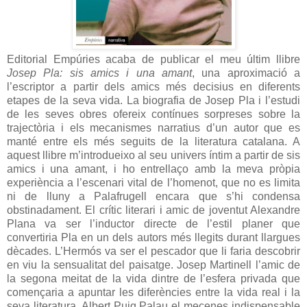
Editorial Empúries acaba de publicar el meu últim llibre
Josep Pla: sis amics i una amant
, una aproximació a
l’escriptor a partir dels amics més decisius en diferents
etapes de la seva vida. La biografia de Josep Pla i l’estudi
de les seves obres ofereix contínues sorpreses sobre la
trajectòria i els mecanismes narratius d’un autor que es
manté entre els més seguits de la literatura catalana. A
aquest llibre m’introdueixo al seu univers íntim a partir de sis
amics i una amant, i ho entrellaço amb la meva pròpia
experiència a l’escenari vital de l’homenot, que no es limita
ni de lluny a Palafrugell encara que s’hi condensa
obstinadament. El crític literari i amic de joventut Alexandre
Plana va ser l’inductor directe de l’estil planer que
convertiria Pla en un dels autors més llegits durant llargues
dècades. L’Hermós va ser el pescador que li faria descobrir
en viu la sensualitat del paisatge. Josep Martinell l’amic de
la segona meitat de la vida dintre de l’esfera privada que
començaria a apuntar les diferències entre la vida real i la
seva literatura. Albert Puig Palau el mecenes indispensable