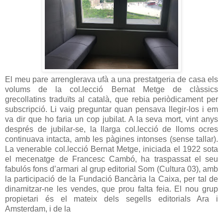
El meu pare arrenglerava ufà a una prestatgeria de casa els
volums de la col.lecció Bernat Metge de clàssics
grecollatins traduïts al català, que rebia periòdicament per
subscripció. Li vaig preguntar quan pensava llegir-los i em
va dir que ho faria un cop jubilat. A la seva mort, vint anys
després de jubilar-se, la llarga col.lecció de lloms ocres
continuava intacta, amb les pàgines intonses (sense tallar).
La venerable col.lecció Bernat Metge, iniciada el 1922 sota
el mecenatge de Francesc Cambó, ha traspassat el seu
fabulós fons d’armari al grup editorial Som (Cultura 03), amb
la participació de la Fundació Bancària la Caixa, per tal de
dinamitzar-ne les vendes, que prou falta feia. El nou grup
propietari és el mateix dels segells editorials Ara i
Amsterdam, i de la