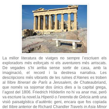
La millor literatura de viatges no sempre l’escriuen els
exploradors més esforçats ni els aventurers més arriscats.
De vegades s’hi arriba sense sortir de casa, amb la
imaginació, el record i la destresa narrativa. Les
descripcions més vibrants de les ruïnes d’Atenes es troben
al llibre
Itinerari de París a Jerusalem
, de Chateaubriand,
que només va sojornar dos únics dies a la capital grega,
l’agost del 1806. Friedrich Hölderlin no hi va anar mai, però
va escriure la novel.la
Hiperió o l’eremita de Grècia
amb una
visió paisatgística d’autèntic geni, encara que fos copiada
del llibre anterior de Richard Chandler
Travels in Asia Minor