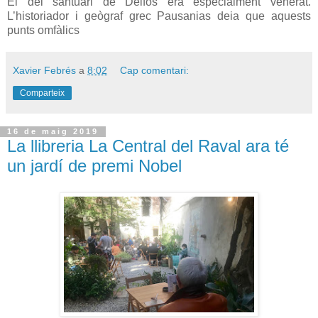
El del santuari de Delfos era especialment venerat.
L’historiador i geògraf grec Pausanias deia que aquests
punts omfàlics
Xavier Febrés
a
8:02
Cap comentari:
Comparteix
16 de maig 2019
La llibreria La Central del Raval ara té
un jardí de premi Nobel