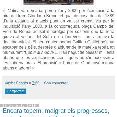
El Vaticà va demanar perdó l’any 2000 per l’execució a la
pira del frare Giordano Bruno, el qual disposa des del 1889
d’una estàtua al mateix punt on va ser cremat viu per la
Inquisició l’any 1600, a la concorreguda plaça Campo dei
Fiori de Roma, acusat d’heretgia per sostenir que la Terra
girava al voltant del Sol i no a l’inrevés, com afirmava la
doctrina oficial. El seu contemporani Galileu Galilei se’n va
escapar pels pèls, després d’abjurar de la mateixa teoria tot
murmurant “
Eppur si muove
”... Han hagut de passar mil.lenis
abans que les explicacions científiques no s’imposessin a
les sobrenaturals. El prehistòric home de Cromanyó mirava
abans d’adormir-
Xavier Febrés
a
7:50
Cap comentari:
Comparteix
20 de maig 2019
Encara topem, malgrat els progressos,