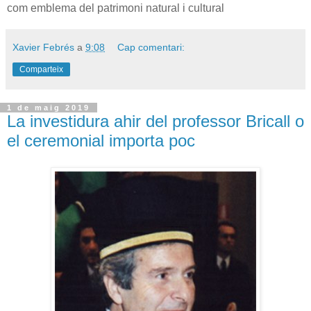
com emblema del patrimoni natural i cultural
Xavier Febrés
a
9:08
Cap comentari:
Comparteix
1 de maig 2019
La investidura ahir del professor Bricall o
el ceremonial importa poc