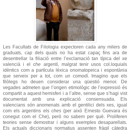
Les Facultats de Filologia expectoren cada any milers de
graduats, cap dels quals no ha estat capaç fins ara de
desentrellar la filiació entre l’exclamació tan típica del xe
valencià i el
che
argentí, malgrat tenir usos col.loquials
idèntics com a partícula lèxica onomatopeica i espontània
que serveix per a tot, com un comodí. Imagino que els
filòlegs ho deuen considerar una qüestió menor. De
vegades admeten que l’origen etimològic de l’expressió és
compartit a aquest hemisferi i a l’altre, sense que s’hagi vist
documentat amb una explicació consensuada. Els
valencians són anomenats amb el gentilici dels xes, igual
com els argentins els
ches
(per això Ernesto Guevara és
conegut com el Che), però no sabem per què. Proliferen
teories sense demostrar i alguns exemples desaparellats.
Els actuals diccionaris normatius assenten fràgil càtedra