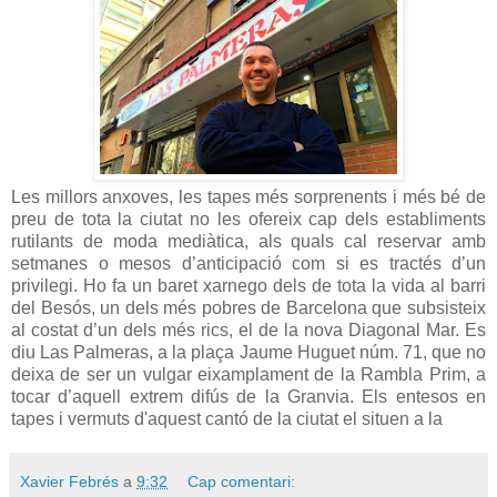
Les millors anxoves, les tapes més sorprenents i més bé de
preu de tota la ciutat no les ofereix cap dels establiments
rutilants de moda mediàtica, als quals cal reservar amb
setmanes o mesos d’anticipació com si es tractés d’un
privilegi. Ho fa un baret xarnego dels de tota la vida al barri
del Besós, un dels més pobres de Barcelona que subsisteix
al costat d’un dels més rics, el de la nova Diagonal Mar. Es
diu Las Palmeras, a la plaça Jaume Huguet núm. 71, que no
deixa de ser un vulgar eixamplament de la Rambla Prim, a
tocar d’aquell extrem difús de la Granvia. Els entesos en
tapes i vermuts d'aquest cantó de la ciutat el situen a la
Xavier Febrés
a
9:32
Cap comentari: