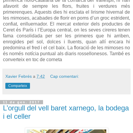
pirinenca nord-catalana de la comarca del Vallespir, hi han
afavorit de sempre les flors, fruites i verdures més
primerenques. Aquests dies hi esclata el lirisme hivernal de
les mimoses, acabades de florir en poms d’un groc estrident,
confiat, enlluernador. El mercat exterior dels productes de
Ceret és París i l’Europa central, on les seves cireres tenen
fama consolidada per ser les primeres que hi arriben,
enrogides pel sol, dolces i lluents, quan allí encara hi
predomina el fred i el cel baix. La floració de les mimoses no
és només notícia puntual als diaris rossellonesos. També es
converteix en toc de corneta
Xavier Febrés
a
7:42
Cap comentari:
Comparteix
11 de gen. 2017
L’orgull del vell baret xarnego, la bodega
i el celler