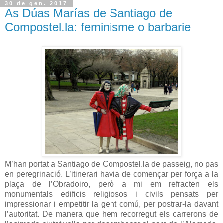
30 de gen. 2017
As Dúas Marías de Santiago de
Compostel.la: feminisme o barbarie
M’han portat a Santiago de Compostel.la de passeig, no pas
en peregrinació. L’itinerari havia de començar per força a la
plaça de l’Obradoiro, però a mi em refracten els
monumentals edificis religiosos i civils pensats per
impressionar i empetitir la gent comú, per postrar-la davant
l’autoritat. De manera que hem recorregut els carrerons de