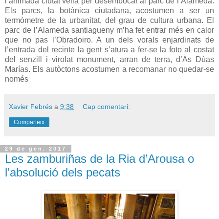
l’animada ciutat vella per desembocar al parc de l’Alameda.
Els parcs, la botànica ciutadana, acostumen a ser un
termòmetre de la urbanitat, del grau de cultura urbana. El
parc de l’Alameda santiagueny m’ha fet entrar més en calor
que no pas l’Obradoiro. A un dels vorals enjardinats de
l’entrada del recinte la gent s’atura a fer-se la foto al costat
del senzill i virolat monument, arran de terra, d’As Dúas
Marías. Els autòctons acostumen a recomanar no quedar-se
només
Xavier Febrés
a
9:38
Cap comentari:
Comparteix
29 de gen. 2017
Les zamburiñas de la Ria d’Arousa o
l’absolució dels pecats