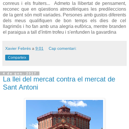
conreus i els fruiters... Admeto la llibertat de pensament,
reconec que en qüestions atmosfèriques les predileccions
de la gent són molt variades. Persones amb gustos diferents
dels meus qualifiquen de bon temps els dies de cel
llagrimós i ho fan amb una alegria eufòrica, mentre branden
el paraigua a tall d'íntim trofeu i s'enfunden la gavardina
Xavier Febrés
a
9:01
Cap comentari:
Comparteix
4 de gen. 2017
La llei del mercat contra el mercat de
Sant Antoni