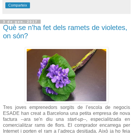
Comparteix
3 de gen. 2017
Què se n’ha fet dels ramets de violetes,
on són?
Tres joves emprenedors sorgits de l’escola de negocis
ESADE han creat a Barcelona una petita empresa de nova
factura --ara se'n diu una
start-up
--, especialitzada en
comercialitzar rams de flors. El comprador encarrega per
Internet i porten el ram a l’adreça desitjada. Això ja ho feia