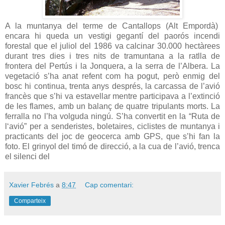
A la muntanya del terme de Cantallops (Alt Empordà)
encara hi queda un vestigi gegantí del paorós incendi
forestal que el juliol del 1986 va calcinar 30.000 hectàrees
durant tres dies i tres nits de tramuntana a la ratlla de
frontera del Pertús i la Jonquera, a la serra de l’Albera. La
vegetació s’ha anat refent com ha pogut, però enmig del
bosc hi continua, trenta anys després, la carcassa de l’avió
francès que s’hi va estavellar mentre participava a l’extinció
de les flames, amb un balanç de quatre tripulants morts. La
ferralla no l’ha volguda ningú. S’ha convertit en la “Ruta de
l‘avió” per a senderistes, boletaires, ciclistes de muntanya i
practicants del joc de geocerca amb GPS, que s’hi fan la
foto. El grinyol del timó de direcció, a la cua de l’avió, trenca
el silenci del
Xavier Febrés
a
8:47
Cap comentari:
Comparteix