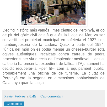
L’edifici històric més valuós i més cèntric de Perpinyà, el do
de pit del gòtic civil català que és la Llotja de Mar, va ser
convertit pel propietari municipal en cafeteria el 1927 i en
hamburgueseria de la cadena Quick a partir del 1984,
l’única del món on es podia menjar un cheese-burger sota
ogives autèntiques, recalcats contra carreus de pedra
procedents per via directa de l’esplendor medieval. L’actual
cafeteria ha presentat expedient de fallida i l’Ajuntament ha
decidit recuperar-la --per fi!-- com a equipament públic,
probablement una oficina de de turisme. La ciutat de
Perpinyà era la segona en dimensions poblacionals de
Catalunya quan la Llotja
Xavier Febrés
a
8:45
Cap comentari:
Comparteix