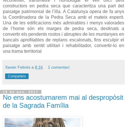
reconèixer, transmetre i homologar el vell ofici dels
constructors en pedra seca que caracteritza una part del
paisatge patrimonial de l’illa. A Catalunya opera de fa anys
la Coordinadora de la Pedra Seca amb el mateix esperit.
Una de les edificacions més admirables i menys valorades
de l’home són els marges de pedra seca, destinats a
convertir els pendents rostos i abruptes de les muntanyes en
bancals aprofitables de replans escalonats, fins esculpir el
paisatge amb sentit utilitari i rehabilitador, convertir-lo en
una trama territorial
Xavier Febrés
a
8:16
1 comentari:
Comparteix
16 de gen. 2017
No ens acostumarem mai al despropòsit
de la Sagrada Família