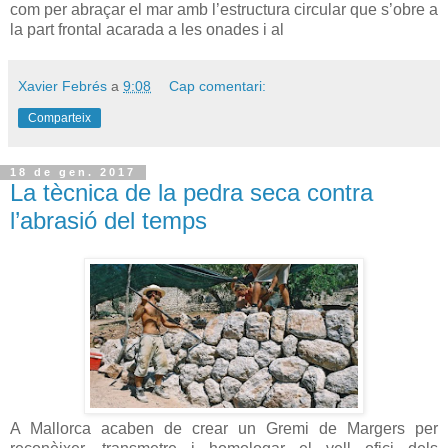
com per abraçar el mar amb l’estructura circular que s’obre a
la part frontal acarada a les onades i al
Xavier Febrés
a
9:08
Cap comentari:
Comparteix
18 de gen. 2017
La tècnica de la pedra seca contra
l’abrasió del temps
A Mallorca acaben de crear un Gremi de Margers per