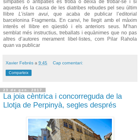
simpaties o antipaties es troba o deixa de trobar-se i si
aquesta és la causa de les diatribes rebudes pel seu últim
llibre
L’islam avui
, que acaba de publicar l’editorial
barcelonina Fragmenta. En canvi, he llegit amb el màxim
interès el llibre en qüestió i els anteriors seus. M’han
semblat més instructius, treballats i equànimes que no pas
altres d’autores merament libel·listes, com Pilar Rahola
quan va publicar
Xavier Febrés
a
9:45
Cap comentari:
Comparteix
23 de gen. 2017
La joia cèntrica i concorreguda de la
Llotja de Perpinyà, segles després