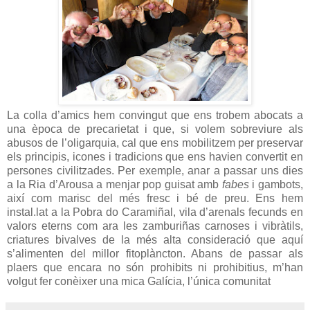
La colla d’amics hem convingut que ens trobem abocats a
una època de precarietat i que, si volem sobreviure als
abusos de l’oligarquia, cal que ens mobilitzem per preservar
els principis, icones i tradicions que ens havien convertit en
persones civilitzades. Per exemple, anar a passar uns dies
a la Ria d’Arousa a menjar pop guisat amb
fabes
i gambots,
així com marisc del més fresc i bé de preu. Ens hem
instal.lat a la Pobra do Caramiñal, vila d’arenals fecunds en
valors eterns com ara les zamburiñas carnoses i vibràtils,
criatures bivalves de la més alta consideració que aquí
s’alimenten del millor fitoplàncton. Abans de passar als
plaers que encara no són prohibits ni prohibitius, m’han
volgut fer conèixer una mica Galícia, l’única comunitat