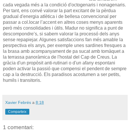
cada vegada més a la condició d'octogenaris i nonagenaris.
Per tant, ens convé valorar la part excitant de la pèrdua
gradual d'energia atlètica i de bellesa convencional per
passar a col.locar l’accent en altres coses menys aparents
però més consolidades i útils. Madur no significa a punt de
descompondre’s, si sabem valorar la processó dels anys
sense repapiejar. Algunes satisfaccions fan més
amable la
pesrpectiva els anys, per exemple unes sardines fresques a
la brasa amb acompanyament de pa sucat amb tomàquet a
la terrassa panoràmica de l'hostal del Cap de Creus. La
gràcia d'un propòsit anti-rutinari o d'un afany espontani
poden activar la passió que compensi el pendent de sempre
cap a la destrucció. Els paradisos acostumen a ser petits,
humils i transitoris.
Xavier Febrés
a
8:18
Comparteix
1 comentari: