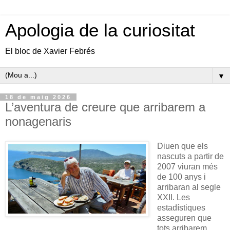
Apologia de la curiositat
El bloc de Xavier Febrés
▼
18 de maig 2026
L’aventura de creure que arribarem a
nonagenaris
Diuen que els
nascuts a partir de
2007 viuran més
de 100 anys i
arribaran al segle
XXII. Les
estadístiques
asseguren que
tots arribarem