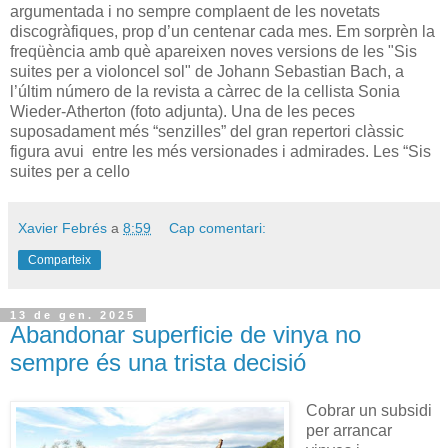
argumentada i no sempre complaent de les novetats
discogràfiques, prop d’un centenar cada mes. Em sorprèn la
freqüència amb què apareixen noves versions de les "Sis
suites per a violoncel sol" de Johann Sebastian Bach, a
l’últim número de la revista a càrrec de la cellista Sonia
Wieder-Atherton (foto adjunta). Una de les peces
suposadament més “senzilles” del gran repertori clàssic
figura avui entre les més versionades i admirades. Les “Sis
suites per a cello
Xavier Febrés
a
8:59
Cap comentari:
Comparteix
13 de gen. 2025
Abandonar superficie de vinya no
sempre és una trista decisió
Cobrar un subsidi
per arrancar