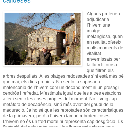
calideses
Alguns pretenen
adjudicar a
l’hivern una
imatge
melangiosa, quan
en realitat ofereix
molts moments de
vitalitat
envernissats per
la llum licorosa
que filtren els
arbres despullats. A les platges redossades s’hi està més bé
que mai, els dies propicis. No sento la suposada
malenconia de l’hivern com un decandiment ni un presagi
cendrós i refredat. M’estimula igual que les altres estacions
a fer i sentir les coses pròpies del moment. No li veig cap
metàfora de decadència, sinó més aviat del gaudi de la
maduració. Ja ho sé que les rebrotades són característiques
de la primavera, però a l’hivern també rebroten coses.
L’hivern no és un fred moral ni representa cap desgràcia. És