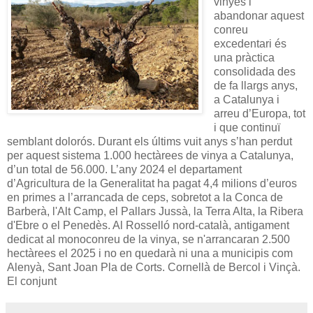
vinyes i
abandonar aquest
conreu
excedentari és
una pràctica
consolidada des
de fa llargs anys,
a Catalunya i
arreu d’Europa, tot
i que continuï
semblant dolorós. Durant els últims vuit anys s’han perdut
per aquest sistema 1.000 hectàrees de vinya a Catalunya,
d’un total de 56.000. L’any 2024 el departament
d’Agricultura de la Generalitat ha pagat 4,4 milions d’euros
en primes a l’arrancada de ceps, sobretot a la Conca de
Barberà, l'Alt Camp, el Pallars Jussà, la Terra Alta, la Ribera
d'Ebre o el Penedès. Al Rosselló nord-català, antigament
dedicat al monoconreu de la vinya, se n'arrancaran 2.500
hectàrees el 2025 i no en quedarà ni una a municipis com
Alenyà, Sant Joan Pla de Corts. Cornellà de Bercol i Vinçà.
El conjunt