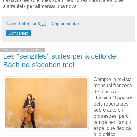
l’estació del solet més suau i les llunes més clares, que
s’arrauleix per alimentar una nova
Xavier Febrés
a
8:27
Cap comentari:
Comparteix
17 de gen. 2025
Les “senzilles” suites per a cello de
Bach no s’acaben mai
Compro la revista
mensual francesa
de música
clàssica
Diapason
pels reportatges
sobre autors i
orquestres, però
també per l’ampli
espai que dedica
a la crítica