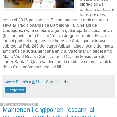
llibre-disc
La
endecha sudaca y
otros poemas
,
editat el 2015 pels amics. El vam presentar amb actuació
seva al Tradicionarius de Barcelona i al Shelabi de
Cadaqués, i vam celebrar alguna guitarrejada a casa meva
(foto adjunta, amb Rabito Vélez i Jorge Sarraute). Havia
format part del grup Los Nocheros de Anta, que actuava
sobretot al Pub 240 del carrer Aribau i altres locals de moda
amb música sud-americana en viu. Va formar un tercet amb
Marjo Vidal-Rivas i Santi Loren al Cafetín Musiquero del
carrer Santaló. Quan va decaure la moda, va muntar amb la
dona Cristina Valenzuela i el fill
Xavier Febrés
a
8:31
10 comentaris:
Comparteix
27 de gen. 2025
Mantenen i engiponen l'escarni al
passadís de metro de Passeig de