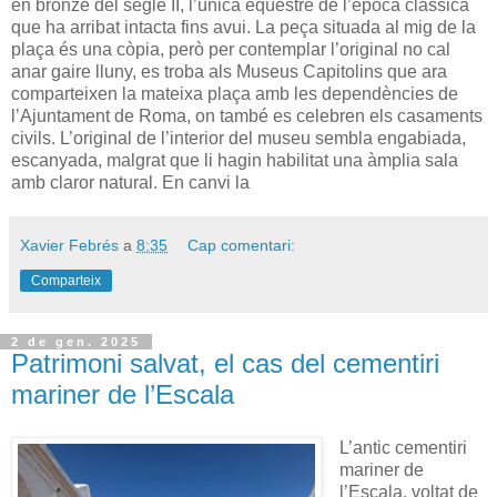
en bronze del segle II, l’única eqüestre de l’època clàssica
que ha arribat intacta fins avui. La peça situada al mig de la
plaça és una còpia, però per contemplar l’original no cal
anar gaire lluny, es troba als Museus Capitolins que ara
comparteixen la mateixa plaça amb les dependències de
l’Ajuntament de Roma, on també es celebren els casaments
civils. L’original de l’interior del museu sembla engabiada,
escanyada, malgrat que li hagin habilitat una àmplia sala
amb claror natural. En canvi la
Xavier Febrés
a
8:35
Cap comentari:
Comparteix
2 de gen. 2025
Patrimoni salvat, el cas del cementiri
mariner de l’Escala
L’antic cementiri
mariner de
l’Escala, voltat de