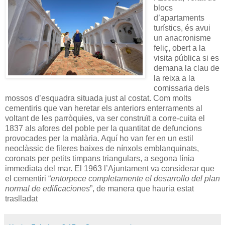
blocs
d’apartaments
turístics, és avui
un anacronisme
feliç, obert a la
visita pública si es
demana la clau de
la reixa a la
comissaria dels
mossos d’esquadra situada just al costat. Com molts
cementiris que van heretar els anteriors enterraments al
voltant de les parròquies, va ser construït a corre-cuita el
1837 als afores del poble per la quantitat de defuncions
provocades per la malària. Aquí ho van fer en un estil
neoclàssic de fileres baixes de nínxols emblanquinats,
coronats per petits timpans triangulars, a segona línia
immediata del mar. El 1963 l’Ajuntament va considerar que
el cementiri “
entorpece completamente el desarrollo del plan
normal de edificaciones
”, de manera que hauria estat
traslladat