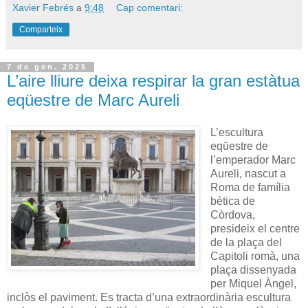
Xavier Febrés
a
9:48
Cap comentari:
Comparteix
7 de gen. 2025
L’aire lliure deixa respirar la gran estàtua
eqüestre de Marc Aureli
L’escultura
eqüestre de
l’emperador Marc
Aureli, nascut a
Roma de família
bètica de
Còrdova,
presideix el centre
de la plaça del
Capitoli romà, una
plaça dissenyada
per Miquel Àngel,
inclòs el paviment. Es tracta d’una extraordinària escultura