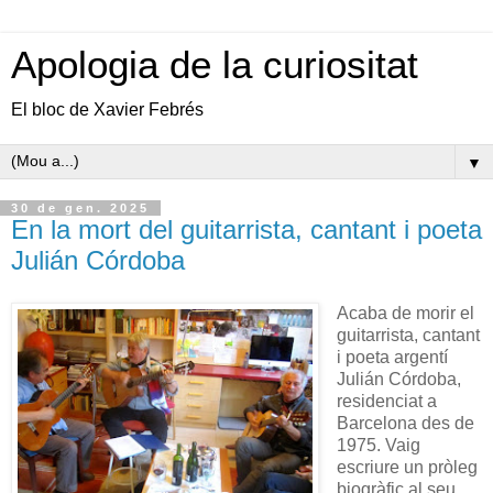
Apologia de la curiositat
El bloc de Xavier Febrés
▼
30 de gen. 2025
En la mort del guitarrista, cantant i poeta
Julián Córdoba
Acaba de morir el
guitarrista, cantant
i poeta argentí
Julián Córdoba,
residenciat a
Barcelona des de
1975. Vaig
escriure un pròleg
biogràfic al seu