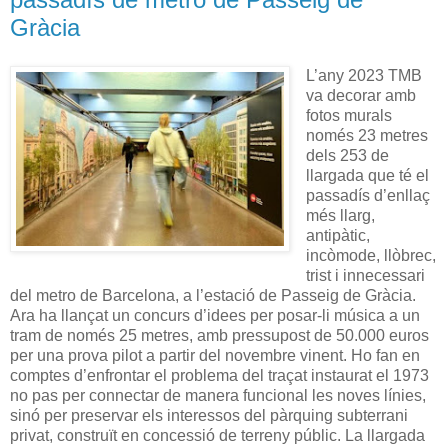
Gràcia
L’any 2023 TMB
va decorar amb
fotos murals
només 23 metres
dels 253 de
llargada que té el
passadís d’enllaç
més llarg,
antipàtic,
incòmode, llòbrec,
trist i innecessari
del metro de Barcelona, a l’estació de Passeig de Gràcia.
Ara ha llançat un concurs d’idees per posar-li música a un
tram de només 25 metres, amb pressupost de 50.000 euros
per una prova pilot a partir del novembre vinent. Ho fan en
comptes d’enfrontar el problema del traçat instaurat el 1973
no pas per connectar de manera funcional les noves línies,
sinó per preservar els interessos del pàrquing subterrani
privat, construït en concessió de terreny públic. La llargada