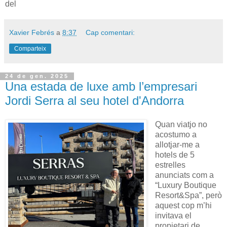
del
Xavier Febrés
a
8:37
Cap comentari:
Comparteix
24 de gen. 2025
Una estada de luxe amb l’empresari
Jordi Serra al seu hotel d'Andorra
Quan viatjo no
acostumo a
allotjar-me a
hotels de 5
estrelles
anunciats com a
“Luxury Boutique
Resort&Spa”, però
aquest cop m’hi
invitava el
propietari de