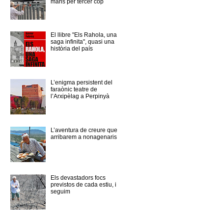
mans per tercer cop
El llibre "Els Rahola, una
saga infinita", quasi una
història del país
L’enigma persistent del
faraònic teatre de
l’Arxipèlag a Perpinyà
L’aventura de creure que
arribarem a nonagenaris
Els devastadors focs
previstos de cada estiu, i
seguim