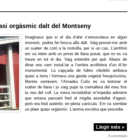
uasi orgàsmic dalt del Montseny
Imaginava que si el dia d’ahir s’ennuvolava en algun
moment, podria fer fresca allà dalt. Vaig proveir-me amb
un suèter de cotó a la motxilla, per si un cas. L’amfitrió
em va rebre amb un jersei de llana posat, que no es va
treure en tot el dia. Vaig entendre per què. Abans de
dinar ens vam instal.lar a l’ombra acollidora d’un til.ler
monumental. La capçada de fulles vibràtils arribava
quasi a terra i formava una geoda vegetal fresquíssima.
Mentre xerràvem, l’Amadeu Cuito es va botonar el
suèter de llana i jo vaig pujar la cremallera del meu fins
la nou del coll. La meva incredulitat m’impedia admetre
que estava passant fred al migdia assolellat d’agost,
però era fred autèntic en plena canícula. Em va semblar
un plaer quasi orgàsmic. L’aroma excelsa que procedia
Llegir més »
0 comentaris