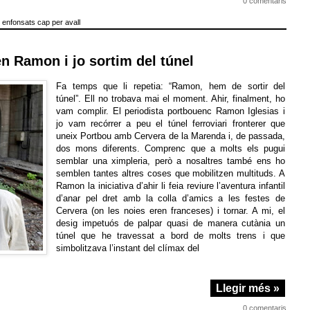
0 comentaris
 enfonsats cap per avall
en Ramon i jo sortim del túnel
Fa temps que li repetia: “Ramon, hem de sortir del
túnel”. Ell no trobava mai el moment. Ahir, finalment, ho
vam complir. El periodista portbouenc Ramon Iglesias i
jo vam recórrer a peu el túnel ferroviari fronterer que
uneix Portbou amb Cervera de la Marenda i, de passada,
dos mons diferents. Comprenc que a molts els pugui
semblar una ximpleria, però a nosaltres també ens ho
semblen tantes altres coses que mobilitzen multituds. A
Ramon la iniciativa d’ahir li feia reviure l’aventura infantil
d’anar pel dret amb la colla d’amics a les festes de
Cervera (on les noies eren franceses) i tornar. A mi, el
desig impetuós de palpar quasi de manera cutània un
túnel que he travessat a bord de molts trens i que
simbolitzava l’instant del clímax del
Llegir més »
0 comentaris