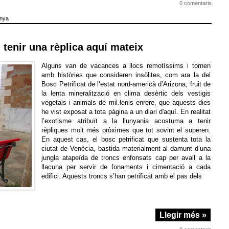
0 comentaris
inya
tenir una rèplica aquí mateix
Alguns van de vacances a llocs remotíssims i tornen
amb històries que consideren insòlites, com ara la del
Bosc Petrificat de l’estat nord-americà d’Arizona, fruit de
la lenta mineralització en clima desèrtic dels vestigis
vegetals i animals de mil.lenis enrere, que aquests dies
he vist exposat a tota pàgina a un diari d'aquí. En realitat
l’exotisme atribuït a la llunyania acostuma a tenir
rèpliques molt més pròximes que tot sovint el superen.
En aquest cas, el bosc petrificat que sustenta tota la
ciutat de Venècia, bastida materialment al damunt d’una
jungla atapeïda de troncs enfonsats cap per avall a la
llacuna per servir de fonaments i cimentació a cada
edifici. Aquests troncs s’han petrificat amb el pas dels
Llegir més »