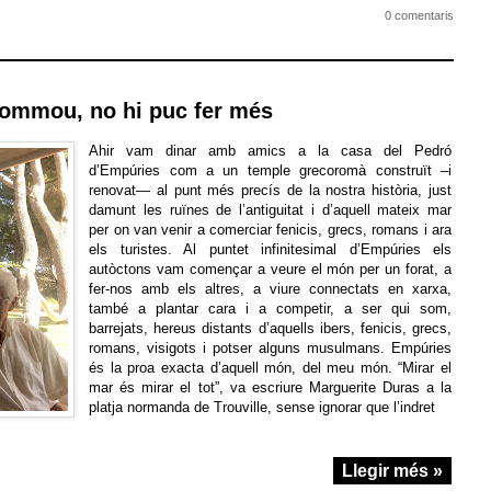
0 comentaris
ommou, no hi puc fer més
Ahir vam dinar amb amics a la casa del Pedró
d’Empúries com a un temple grecoromà construït –i
renovat— al punt més precís de la nostra història, just
damunt les ruïnes de l’antiguitat i d’aquell mateix mar
per on van venir a comerciar fenicis, grecs, romans i ara
els turistes. Al puntet infinitesimal d’Empúries els
autòctons vam començar a veure el món per un forat, a
fer-nos amb els altres, a viure connectats en xarxa,
també a plantar cara i a competir, a ser qui som,
barrejats, hereus distants d’aquells ibers, fenicis, grecs,
romans, visigots i potser alguns musulmans. Empúries
és la proa exacta d’aquell món, del meu món. “Mirar el
mar és mirar el tot”, va escriure Marguerite Duras a la
platja normanda de Trouville, sense ignorar que l’indret
Llegir més »