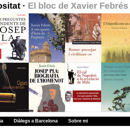
ositat
·
El bloc de Xavier Febrés
ia
Diàlegs a Barcelona
Sobre mi