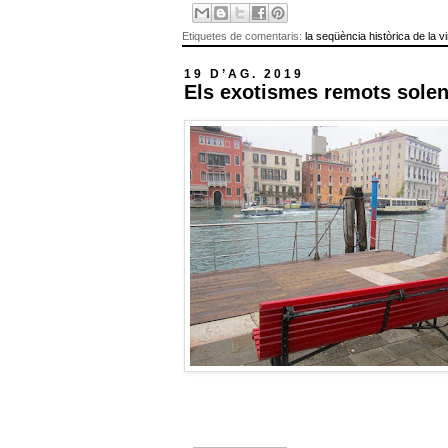
Etiquetes de comentaris:
la seqüència històrica de la v
19 D’AG. 2019
Els exotismes remots solen 