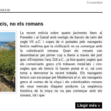
0 comentaris
cut o no
icis, no els romans
La recent notícia sobre quatre jaciments ibers al
Penedès i al Garraf amb vestigis de llavors de raïm del
segle VII a.C. i copes de vi portades pels navegants
fenicis reafirma que la civilització no va començar amb
la colonització romana. Quan els romans van
desembarcar per primer cop a Iberia a través del port
grec d’Empúries l’any 218 a.C., ja feia quatre segles que
els comerciants grecs s’hi trobaven instal.lats i cinc
segles que els fenicis hi havien portat el vi, tal com
torna a demostrar la recent troballa. Els navegants
fenicis van escampar pel Mediterrani el vi, els navegants
grecs el conreu de la vinya i els colonitzadors romans
els nous mercats d'aquest producte. La seqüència
històrica de la vinya no va pas començar amb els
romans, tot i que
Llegir més »