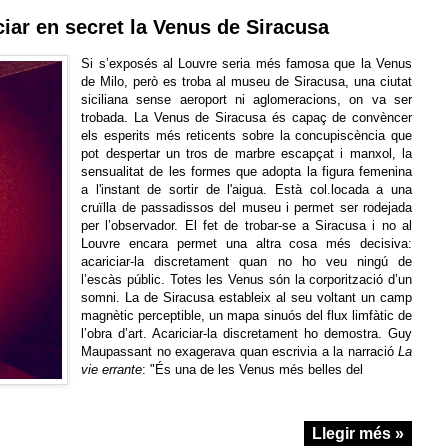
iciar en secret la Venus de Siracusa
Si s’exposés al Louvre seria més famosa que la Venus
de Milo, però es troba al museu de Siracusa, una ciutat
siciliana sense aeroport ni aglomeracions, on va ser
trobada. La Venus de Siracusa és capaç de convèncer
els esperits més reticents sobre la concupiscència que
pot despertar un tros de marbre escapçat i manxol, la
sensualitat de les formes que adopta la figura femenina
a l'instant de sortir de l'aigua. Està col.locada a una
cruïlla de passadissos del museu i permet ser rodejada
per l’observador. El fet de trobar-se a Siracusa i no al
Louvre encara permet una altra cosa més decisiva:
acariciar-la discretament quan no ho veu ningú de
l’escàs públic. Totes les Venus són la corporització d’un
somni. La de Siracusa estableix al seu voltant un camp
magnètic perceptible, un mapa sinuós del flux limfàtic de
l’obra d’art. Acariciar-la discretament ho demostra. Guy
Maupassant no exagerava quan escrivia a la narració
La
vie errante
: "És una de les Venus més belles del
Llegir més »