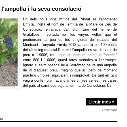
s l'ampolla i la seva consolació
Un dels nous vins mítics del Priorat és l'anomenat
Ermita. Porta el nom de l’ermita de la Mare de Déu de
Consolació, enlairada dalt d’un turó del terme de
Gratallops i voltada per les vinyes velles que el
produeixen, al peu de les cingleres del massís del
Montsant. L’anyada Ermita 2013 va assolir els 100 punts
del rànquing mundial Parker i l’ampolla es va disparar de
preu a 1.900€, tot i que de costum se situa “només”
entre 800 i 1.000€, quasi totes venudes a l’estranger.
Ignoro si se’m posaria bé a l’estómac beure una ampolla
de vi d’aquest preu, imagino que sí, però de moment
practico un plaer equivalent i comprovat. De tant en tant
vaig a contemplar i acariciar les vinyes velles més cares
del país al camí que puja a l’ermita de Consolació. És
Llegir més »
0 comentaris
nia