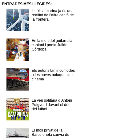
ENTRADES MÉS LLEGIDES:
L’eòlica marina ja és una
realitat de l’altre cantó de
la frontera
En la mort del guitarrista,
cantant i poeta Julián
Córdoba
Els petons tan incòmodes
a les noves butaques de
cinema
La veu solitària d’Antoni
Puigverd davant el déu
del futbol
El moll privat de la
Barceloneta canvia de