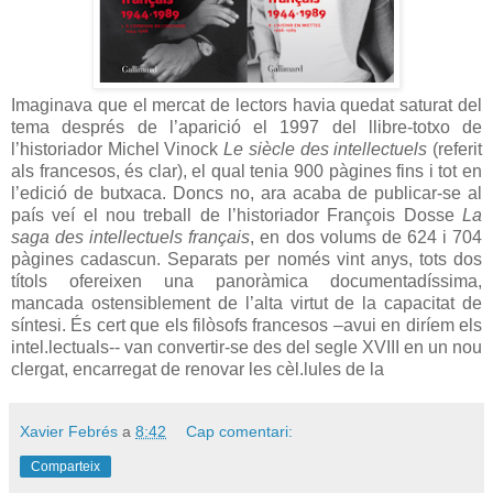
Imaginava que el mercat de lectors havia quedat saturat del
tema després de l’aparició el 1997 del llibre-totxo de
l’historiador Michel Vinock
Le siècle des intellectuels
(referit
als francesos, és clar), el qual tenia 900 pàgines fins i tot en
l’edició de butxaca. Doncs no, ara acaba de publicar-se al
país veí el nou treball de l’historiador François Dosse
La
saga des intellectuels français
, en dos volums de 624 i 704
pàgines cadascun. Separats per només vint anys, tots dos
títols ofereixen una panoràmica documentadíssima,
mancada ostensiblement de l’alta virtut de la capacitat de
síntesi. És cert que els filòsofs francesos –avui en diríem els
intel.lectuals-- van convertir-se des del segle XVIII en un nou
clergat, encarregat de renovar les cèl.lules de la
Xavier Febrés
a
8:42
Cap comentari:
Comparteix