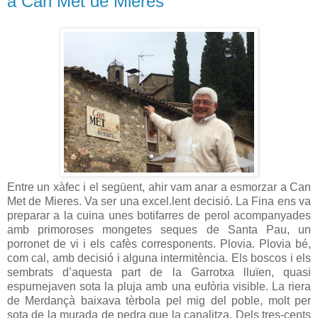
a Can Met de Mieres
Entre un xàfec i el següent, ahir vam anar a esmorzar a Can
Met de Mieres. Va ser una excel.lent decisió. La Fina ens va
preparar a la cuina unes botifarres de perol acompanyades
amb primoroses mongetes seques de Santa Pau, un
porronet de vi i els cafès corresponents. Plovia. Plovia bé,
com cal, amb decisió i alguna intermitència. Els boscos i els
sembrats d’aquesta part de la Garrotxa lluïen, quasi
espurnejaven sota la pluja amb una eufòria visible. La riera
de Merdançà baixava tèrbola pel mig del poble, molt per
sota de la murada de pedra que la canalitza. Dels tres-cents