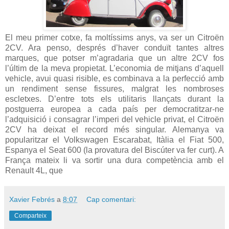
El meu primer cotxe, fa moltíssims anys, va ser un Citroën
2CV. Ara penso, després d’haver conduït tantes altres
marques, que potser m’agradaria que un altre 2CV fos
l’últim de la meva propietat. L’economia de mitjans d’aquell
vehicle, avui quasi risible, es combinava a la perfecció amb
un rendiment sense fissures, malgrat les nombroses
escletxes. D’entre tots els utilitaris llançats durant la
postguerra europea a cada país per democratitzar-ne
l’adquisició i consagrar l’imperi del vehicle privat, el Citroën
2CV ha deixat el record més singular. Alemanya va
popularitzar el Volkswagen Escarabat, Itàlia el Fiat 500,
Espanya el Seat 600 (la provatura del Biscúter va fer curt). A
França mateix li va sortir una dura competència amb el
Renault 4L, que
Xavier Febrés
a
8:07
Cap comentari:
Comparteix