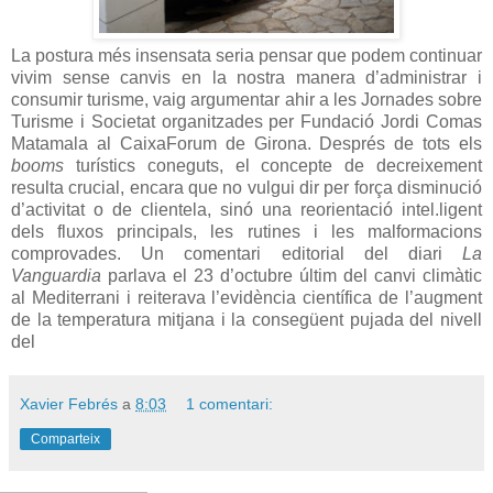
La postura més insensata seria pensar que podem continuar
vivim sense canvis en la nostra manera d’administrar i
consumir turisme, vaig argumentar ahir a les Jornades sobre
Turisme i Societat organitzades per Fundació Jordi Comas
Matamala al CaixaForum de Girona. Després de tots els
booms
turístics coneguts, el concepte de decreixement
resulta crucial, encara que no vulgui dir per força disminució
d’activitat o de clientela, sinó una reorientació intel.ligent
dels fluxos principals, les rutines i les malformacions
comprovades. Un comentari editorial del diari
La
Vanguardia
parlava el 23 d’octubre últim del canvi climàtic
al Mediterrani i reiterava l’evidència científica de l’augment
de la temperatura mitjana i la consegüent pujada del nivell
del
Xavier Febrés
a
8:03
1 comentari:
Comparteix