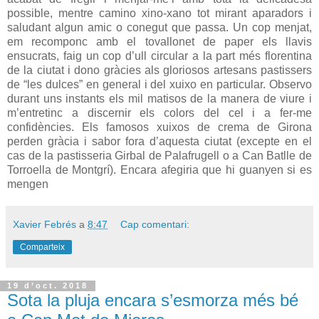
possible, mentre camino xino-xano tot mirant aparadors i
saludant algun amic o conegut que passa. Un cop menjat,
em recomponc amb el tovallonet de paper els llavis
ensucrats, faig un cop d’ull circular a la part més florentina
de la ciutat i dono gràcies als gloriosos artesans pastissers
de “les dulces” en general i del xuixo en particular. Observo
durant uns instants els mil matisos de la manera de viure i
m’entretinc a discernir els colors del cel i a fer-me
confidències. Els famosos xuixos de crema de Girona
perden gràcia i sabor fora d’aquesta ciutat (excepte en el
cas de la pastisseria Girbal de Palafrugell o a Can Batlle de
Torroella de Montgrí). Encara afegiria que hi guanyen si es
mengen
Xavier Febrés
a
8:47
Cap comentari:
Comparteix
19 d’oct. 2018
Sota la pluja encara s’esmorza més bé