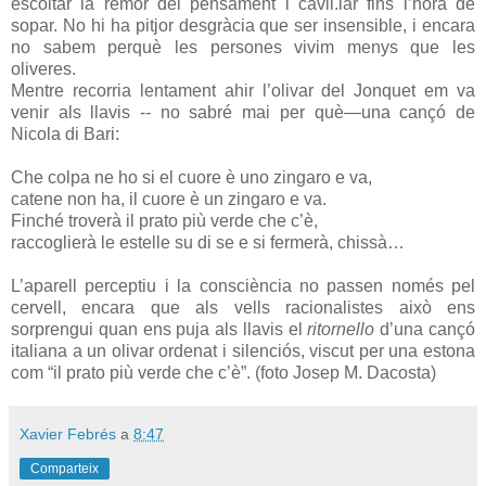
escoltar la remor del pensament i cavil.lar fins l’hora de
sopar. No hi ha pitjor desgràcia que ser insensible, i encara
no sabem perquè les persones vivim menys que les
oliveres.
Mentre recorria lentament ahir l’olivar del Jonquet em va
venir als llavis -- no sabré mai per què—una cançó de
Nicola di Bari:
Che colpa ne ho si el cuore è uno zingaro e va,
catene non ha, il cuore è un zingaro e va.
Finché troverà il prato più verde che c’è,
raccoglierà le estelle su di se e si fermerà, chissà…
L’aparell perceptiu i la consciència no passen només pel
cervell, encara que als vells racionalistes això ens
sorprengui quan ens puja als llavis el
ritornello
d’una cançó
italiana a un olivar ordenat i silenciós, viscut per una estona
com “il prato più verde che c’è”. (foto Josep M. Dacosta)
Xavier Febrés
a
8:47
Comparteix