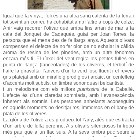
Igual que la vinya, l’oli és una altra sang calenta de la terra i
tot sovint un conreu ha cohabitat amb l’altre a cops de colze.
Ahir vaig recórrer l’olivar que arriba fins arran de mar a la
cala del Jonquet de Cadaqués, guiat per Joan Torres, la
persona que el mena des de fa llargs anys. Aquests olivars
compensen el defecte de no fer olor, de no exhalar la càlida
aroma de resina de les pinedes, amb un altre fenomen
encara més fi. El rínxol del vent regira les petites fulles en
punta de llança (lanceolades) de les oliveres, el terbolí de
l’aire fa giravoltar l’anvers d’un to verd fosc lluent i el revers
gris platejat amb un miralleig prodigiós i arcaic, un centelleig
d’accents molt subtils, un timbre sonor quasi belcantista
i un melodisme com els millors
pianissimi
de la Caballé.
L’efecte és d’una claredat somniada, amb l’evanescència
inherent als somnis. Les persones anhelants aconseguim
en aquells moments no desitjar res, immersos en el bany de
plata de les oliveres.
La glòria de l’olivera es produeix tot l’any, atès que es tracta
d’un arbre de fulla perenne. Als olivars silenciosos hi trobo
més pau que a un llac suís. A la seva ombra puc seure a