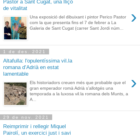
Pastor a Sant Cugat, una lliçó
de vitalitat
›
Una exposició del dibuixant i pintor Perico Pastor
com la que presenta fins el 7 de febrer a La
Galeria de Sant Cugat (carrer Sant Jordi núm...
1 de des. 2021
Altafulla: l'opulentíssima vil.la
romana d’Adrià en estat
lamentable
›
Els historiadors creuen més que probable que el
gran emperador romà Adrià s’allotgés una
temporada a la luxosa vil.la romana dels Munts, a
A...
29 de nov. 2021
Reimprimir i rellegir Miquel
Pairolí, un exercici just i savi