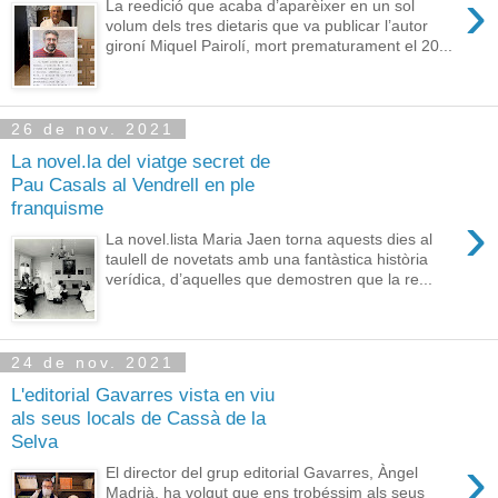
›
La reedició que acaba d’aparèixer en un sol
volum dels tres dietaris que va publicar l’autor
gironí Miquel Pairolí, mort prematurament el 20...
26 de nov. 2021
La novel.la del viatge secret de
Pau Casals al Vendrell en ple
franquisme
›
La novel.lista Maria Jaen torna aquests dies al
taulell de novetats amb una fantàstica història
verídica, d’aquelles que demostren que la re...
24 de nov. 2021
L'editorial Gavarres vista en viu
als seus locals de Cassà de la
Selva
›
El director del grup editorial Gavarres, Àngel
Madrià, ha volgut que ens trobéssim als seus