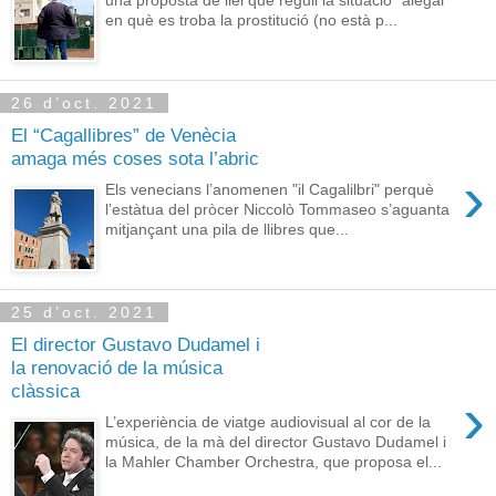
una proposta de llei que reguli la situació “alegal”
en què es troba la prostitució (no està p...
26 d’oct. 2021
El “Cagallibres” de Venècia
amaga més coses sota l’abric
›
Els venecians l’anomenen "il Cagalilbri" perquè
l’estàtua del pròcer Niccolò Tommaseo s’aguanta
mitjançant una pila de llibres que...
25 d’oct. 2021
El director Gustavo Dudamel i
la renovació de la música
clàssica
›
L’experiència de viatge audiovisual al cor de la
música, de la mà del director Gustavo Dudamel i
la Mahler Chamber Orchestra, que proposa el...