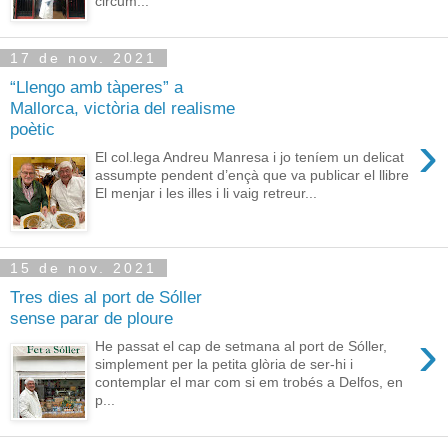
circum...
17 de nov. 2021
“Llengo amb tàperes” a
Mallorca, victòria del realisme
poètic
›
El col.lega Andreu Manresa i jo teníem un delicat
assumpte pendent d’ençà que va publicar el llibre
El menjar i les illes i li vaig retreur...
15 de nov. 2021
Tres dies al port de Sóller
sense parar de ploure
›
He passat el cap de setmana al port de Sóller,
simplement per la petita glòria de ser-hi i
contemplar el mar com si em trobés a Delfos, en
p...