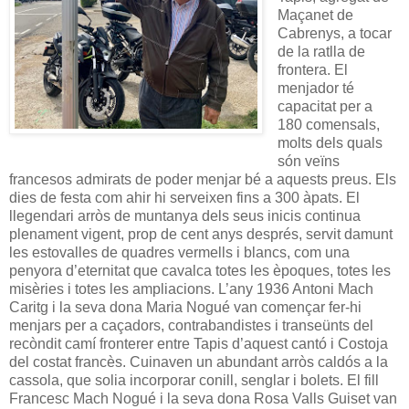
Maçanet de
Cabrenys, a tocar
de la ratlla de
frontera. El
menjador té
capacitat per a
180 comensals,
molts dels quals
són veïns
francesos admirats de poder menjar bé a aquests preus. Els
dies de festa com ahir hi serveixen fins a 300 àpats. El
llegendari arròs de muntanya dels seus inicis continua
plenament vigent, prop de cent anys després, servit damunt
les estovalles de quadres vermells i blancs, com una
penyora d’eternitat que cavalca totes les èpoques, totes les
misèries i totes les ampliacions. L’any 1936 Antoni Mach
Caritg i la seva dona Maria Nogué van començar fer-hi
menjars per a caçadors, contrabandistes i transeünts del
recòndit camí fronterer entre Tapis d’aquest cantó i Costoja
del costat francès. Cuinaven un abundant arròs caldós a la
cassola, que solia incorporar conill, senglar i bolets. El fill
Francesc Mach Nogué i la seva dona Rosa Valls Guiset van