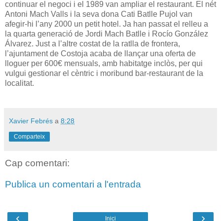
continuar el negoci i el 1989 van ampliar el restaurant. El nét
Antoni Mach Valls i la
seva dona Cati Batlle Pujol van
afegir-hi l’any 2000 un petit hotel. Ja han passat el relleu a
la quarta generació de Jordi Mach Batlle i Rocío González
Álvarez. Just a l’altre costat de la ratlla de frontera,
l’ajuntament de Costoja acaba de llançar una oferta de
lloguer per 600€ mensuals, amb habitatge inclòs, per qui
vulgui gestionar el cèntric i moribund bar-restaurant de la
localitat.
Xavier Febrés
a
8:28
Comparteix
Cap comentari:
Publica un comentari a l'entrada
‹
›
Inici