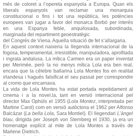
més de coloret a l’opereta espanyola a Europa. Quan els
liberals espanyols van reclamar una monarquia
constitucional o fins i tot una república, les potències
europees van jugar a favor del monarca Borbó per interès
en una Espanya feble, anquilosada, subordinada,
marginada del repartiment geoestratègic
del Congrés de Viena. Aquella situació de fet s’allargaria.
En aquest context naixeria la llegenda internacional de la
fogosa, temperamental, irresistible, manipuladora, aprofitada
i ingrata andalusa. La mítica Carmen era un paper inventat
per Merimée, però la no menys mítica Lola era ben real,
encara que la cèlebre ballarina Lola Montes fos en realitat
irlandesa i hagués falsificat el seu passat per correspondre
al cromo que encarnava.
La vida de Lola Montes ha estat portada repetidament al
cinema i a la novel.la, tant en versió internacional pel
director Max Ophüls el 1955 (
Lola Montez
, interpretada per
Martine Carol) com en versió autòctona el 1962 per Alfonso
Balcázar (
La bella Lola
, Sara Montiel). El llegendari
L’àngel
blau
, dirigida per Joseph von Sternberg el 1930, ja era un
homenatge explícit al mite de Lola Montes a través de
Marlene Dietrich.