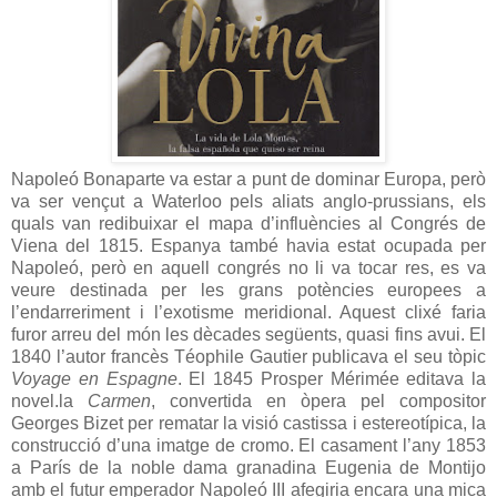
Napoleó Bonaparte va estar a punt de dominar Europa, però
va ser vençut a Waterloo pels aliats anglo-prussians, els
quals van redibuixar el mapa d’influències al Congrés de
Viena del 1815. Espanya també havia estat ocupada per
Napoleó, però en aquell congrés no li va tocar res, es va
veure destinada per les grans potències europees a
l’endarreriment i l’exotisme meridional. Aquest clixé faria
furor arreu del món les dècades següents, quasi fins avui. El
1840 l’autor francès Téophile Gautier publicava el seu tòpic
Voyage en Espagne
. El 1845 Prosper Mérimée editava la
novel.la
Carmen
, convertida en òpera pel compositor
Georges Bizet per rematar la visió castissa i estereotípica, la
construcció d’una imatge de cromo. El casament l’any 1853
a París de la noble dama granadina Eugenia de Montijo
amb el futur emperador Napoleó III afegiria encara una mica