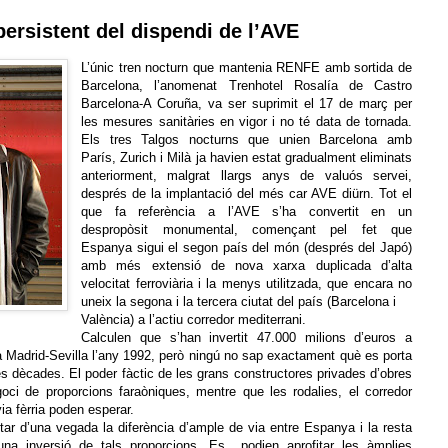
persistent del dispendi de l’AVE
L’únic tren nocturn que mantenia RENFE amb sortida de
Barcelona, l’anomenat Trenhotel Rosalía de Castro
Barcelona-A Coruña, va ser suprimit el 17 de març per
les mesures sanitàries en vigor i no té data de tornada.
Els tres Talgos nocturns que unien Barcelona amb
París, Zurich i Milà ja havien estat gradualment eliminats
anteriorment, malgrat llargs anys de valuós servei,
després de la implantació del més car AVE diürn. Tot el
que fa referència a l’AVE s’ha convertit en un
despropòsit monumental, començant pel fet que
Espanya sigui el segon país del món (després del Japó)
amb més extensió de nova xarxa duplicada d’alta
velocitat ferroviària i la menys utilitzada, que encara no
uneix la segona i la tercera ciutat del país (Barcelona i
València) a l’actiu corredor mediterrani.
Calculen que s’han invertit 47.000 milions d’euros a
ia Madrid-Sevilla l’any 1992, però ningú no sap exactament què es porta
es dècades. El poder fàctic de les grans constructores privades d’obres
oci de proporcions faraòniques, mentre que les rodalies, el corredor
ia fèrria poden esperar.
ontar d’una vegada la diferència d’ample de via entre Espanya i la resta
una inversió de tals proporcions. Es podien aprofitar les àmplies