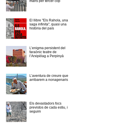
mans per tercer cop
El llibre "Els Rahola, una
saga infinita", quasi una
història del país
L’enigma persistent del
faraònic teatre de
l’Arxipèlag a Perpinyà
L’aventura de creure que
arribarem a nonagenaris
Els devastadors focs
previstos de cada estiu, i
seguim