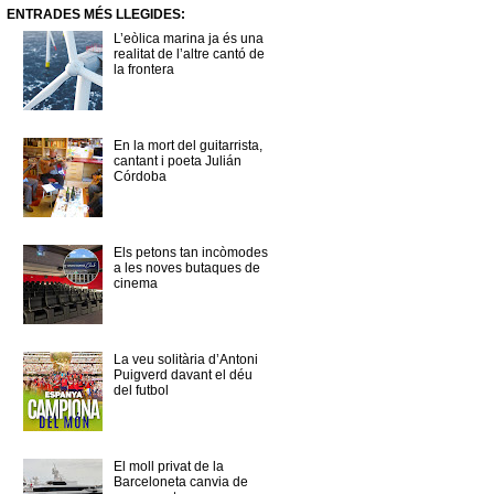
ENTRADES MÉS LLEGIDES:
L’eòlica marina ja és una
realitat de l’altre cantó de
la frontera
En la mort del guitarrista,
cantant i poeta Julián
Córdoba
Els petons tan incòmodes
a les noves butaques de
cinema
La veu solitària d’Antoni
Puigverd davant el déu
del futbol
El moll privat de la
Barceloneta canvia de