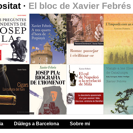
ositat
·
El bloc de Xavier Febrés
ia
Diàlegs a Barcelona
Sobre mi