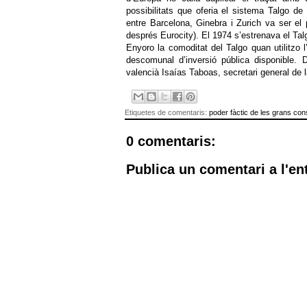
possibilitats que oferia el sistema Talgo de
entre Barcelona, Ginebra i Zurich va ser el
després Eurocity). El 1974 s’estrenava el Talg
Enyoro la comoditat del Talgo quan utilitzo 
descomunal d’inversió pública disponible.
valencià Isaías Taboas, secretari general de l
Etiquetes de comentaris:
poder fàctic de les grans con
0 comentaris:
Publica un comentari a l'en