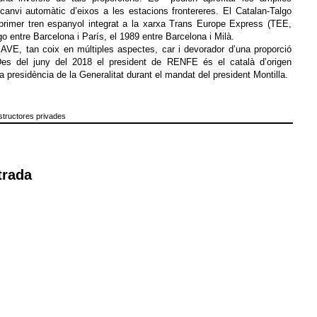
 canvi automàtic d’eixos a les estacions frontereres. El Catalan-Talgo
 primer tren espanyol integrat a la xarxa Trans Europe Express (TEE,
o entre Barcelona i París, el 1989 entre Barcelona i Milà.
l’AVE, tan coix en múltiples aspectes, car i devorador d’una proporció
 Des del juny del 2018 el president de RENFE és el català d’origen
a presidència de la Generalitat durant el mandat del president Montilla.
structores privades
trada