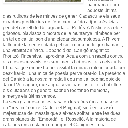
panorama, com
aquests últims
dies rutilants de les minves de gener. Cadascú té els seus
miradors predilectes del fenomen, la foto adjunta és feta al
peu del castell de Bellaguarda, al Pertús. A l'estiu els colors
grisosos, blavissos o morats de la muntanya, nimbada per
un tel de calitja, són d'una elegància sumptuosa. A l'hivern
la lluor de la neu excitada pel sol li dóna un fulgor diamantí,
una vitalitat anímica. L'aparició del Canigó magnifica
l'horitzó, l'incentiva, l'aproxima. Actua com un reactiu contra
els dies espesseïts, els sentiments
boirosos i els cels curts.
El paisatge sempre ha necessitat la mirada intencionada per
desxifrar-lo i una mica de poesia per valorar-lo. La presència
del Canigó a la nostra mirada li deu molt al poema èpic de
Jacint Verdaguer, que a qualsevol país instruït els batxillers i
els ciutadans en general sabrien recitar de memòria,
almenys els últims versos.
La seva grandesa no es basa en les xifres (no arriba a ser
un “tres-mil” com el Carlit o el Puigmal) sinó en la visió
majestuosa del massís que s’aixeca solitari entre les dues
grans planes de l’Empordà i el Rosselló. A la majoria de
catalans ens costa recordar que el Canigó es troba