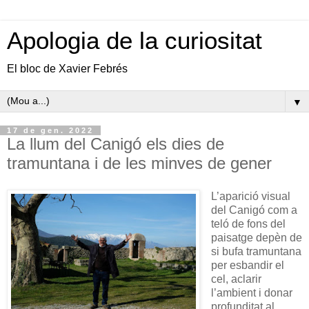
Apologia de la curiositat
El bloc de Xavier Febrés
▼
17 de gen. 2022
La llum del Canigó els dies de
tramuntana i de les minves de gener
L’aparició visual
del Canigó com a
teló de fons del
paisatge depèn de
si bufa tramuntana
per esbandir el
cel, aclarir
l’ambient i donar
profunditat al