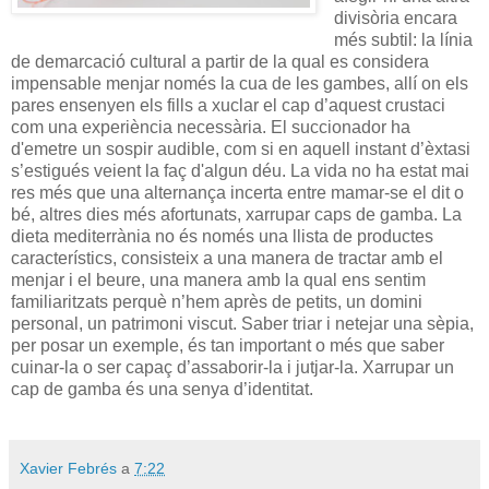
divisòria encara
més subtil: la línia
de demarcació cultural a partir de la qual es considera
impensable menjar només la cua de les gambes, allí on els
pares ensenyen els fills a xuclar el cap d’aquest crustaci
com una experiència necessària. El succionador ha
d'emetre un sospir audible, com si en aquell instant d’èxtasi
s’estigués veient la faç d'algun déu. La vida no ha estat mai
res més que una alternança incerta entre mamar-se el dit o
bé, altres dies més afortunats, xarrupar caps de gamba. La
dieta
mediterrània no és només una llista de productes
característics, consisteix a una manera de tractar amb el
menjar i el beure, una manera amb la qual ens sentim
familiaritzats perquè n’hem après de petits, un domini
personal, un patrimoni viscut. Saber triar i netejar una sèpia,
per posar un exemple, és tan important o més que saber
cuinar-la o ser capaç d’assaborir-la i jutjar-la. Xarrupar un
cap de gamba és una senya d’identitat.
Xavier Febrés
a
7:22