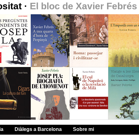
ositat
·
El bloc de Xavier Febrés
ia
Diàlegs a Barcelona
Sobre mi