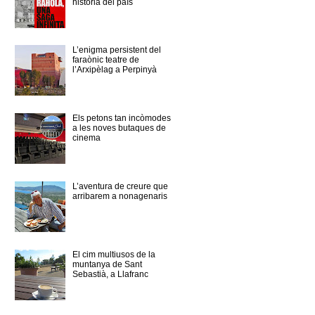
història del país
L’enigma persistent del
faraònic teatre de
l’Arxipèlag a Perpinyà
Els petons tan incòmodes
a les noves butaques de
cinema
L’aventura de creure que
arribarem a nonagenaris
El cim multiusos de la
muntanya de Sant
Sebastià, a Llafranc