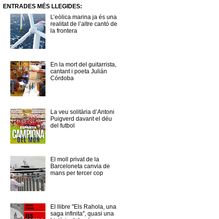
ENTRADES MÉS LLEGIDES:
L’eòlica marina ja és una
realitat de l’altre cantó de
la frontera
En la mort del guitarrista,
cantant i poeta Julián
Córdoba
La veu solitària d’Antoni
Puigverd davant el déu
del futbol
El moll privat de la
Barceloneta canvia de
mans per tercer cop
El llibre "Els Rahola, una
saga infinita", quasi una