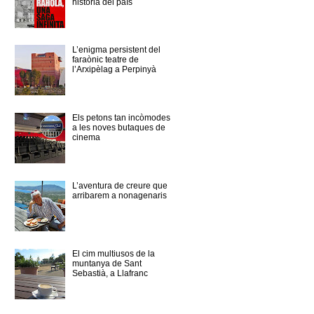
història del país
L’enigma persistent del
faraònic teatre de
l’Arxipèlag a Perpinyà
Els petons tan incòmodes
a les noves butaques de
cinema
L’aventura de creure que
arribarem a nonagenaris
El cim multiusos de la
muntanya de Sant
Sebastià, a Llafranc