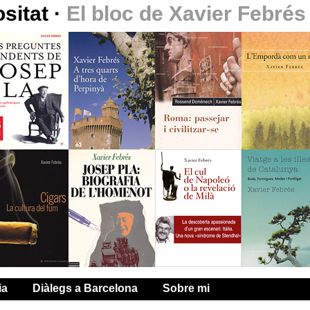
ositat
·
El bloc de Xavier Febrés
ia
Diàlegs a Barcelona
Sobre mi