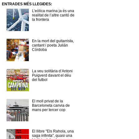
ENTRADES MÉS LLEGIDES:
L’eòlica marina ja és una
realitat de l’altre cantó de
la frontera
En la mort del guitarrista,
cantant i poeta Julián
Córdoba
La veu solitària d’Antoni
Puigverd davant el déu
del futbol
El moll privat de la
Barceloneta canvia de
mans per tercer cop
El llibre "Els Rahola, una
saga infinita", quasi una