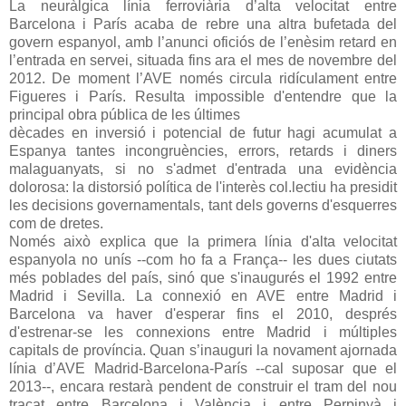
La neuràlgica línia ferroviària d’alta velocitat entre
Barcelona i París acaba de rebre una altra bufetada del
govern espanyol, amb l’anunci oficiós de l’enèsim retard en
l’entrada en servei, situada fins ara el mes de novembre del
2012. De moment l’AVE només circula ridículament entre
Figueres i París. Resulta impossible d'entendre que la
principal obra pública de les últimes
dècades en inversió i potencial de futur hagi acumulat a
Espanya tantes incongruències, errors, retards i diners
malaguanyats, si no s'admet d'entrada una evidència
dolorosa: la distorsió política de l'interès col.lectiu ha presidit
les decisions governamentals, tant dels governs d'esquerres
com de dretes.
Només això explica que la primera línia d'alta velocitat
espanyola no unís --com ho fa a França-- les dues ciutats
més poblades del país, sinó que s'inaugurés el 1992 entre
Madrid i Sevilla. La connexió en AVE entre Madrid i
Barcelona va haver d'esperar fins el 2010, després
d'estrenar-se les connexions entre Madrid i múltiples
capitals de província. Quan s’inauguri la novament ajornada
línia d’AVE Madrid-Barcelona-París --cal suposar que el
2013--, encara restarà pendent de construir el tram del nou
traçat entre Barcelona i València i entre Perpinyà i