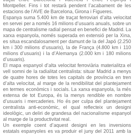
Montpeller. Fins i tot restarà pendent l’acabament de les
estacions de l'AVE de Barcelona, Girona i Figueres.
Espanya suma 5.400 km de traçat ferroviari d’alta velocitat
en servei per a només 16 milions d’usuaris anuals, sobre un
mapa de centralisme radial pensat en benefici de Madrid. La
xarxa espanyola, només superada en extensió per la Xina,
es situa escandalosament per damunt de la del Japó (2.250
km i 300 milions d‘usuaris), la de França (4.800 km i 110
milions d’usuaris) i la d’Alemanya (2.000 km i 180 milions
d’usuaris).
El mapa espanyol d’alta velocitat ferroviària materialitza el
vell somni de la radialitat centralista: situar Madrid a menys
de quatre hores de totes les capitals de província en tren
d’alta velocitat, al marge de la rendibilitat del plantejament
en termes econòmics i socials. La xarxa espanyola, la més
extensa de tot Europa, és la menys rendible en nombre
d’usuaris i mercaderies. Ho és per culpa del plantejament
centralista anti-econòmic, el qual reflecteix un designi
ideològic, un deliri de grandesa del nacionalisme espanyol
al marge de la productivitat real.
Un exemple coent d’aquest designi en les inversions
estatals espanyoles es va produir el juny del 2011 amb la