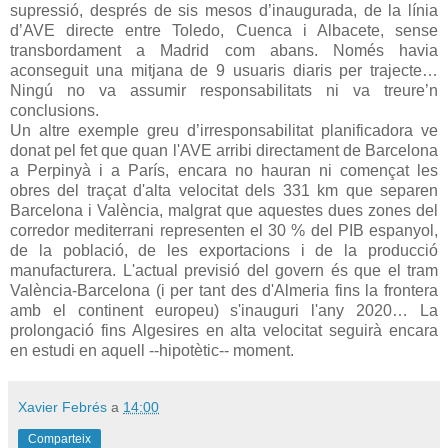
supressió, després de sis mesos d’inaugurada, de la línia
d’AVE directe entre Toledo, Cuenca i Albacete, sense
transbordament a Madrid com abans. Només havia
aconseguit una mitjana de 9 usuaris diaris per trajecte…
Ningú no va assumir responsabilitats ni va treure’n
conclusions.
Un altre exemple greu d’irresponsabilitat planificadora ve
donat pel fet que quan l'AVE arribi directament de Barcelona
a Perpinyà i a París, encara no hauran ni començat les
obres del traçat d'alta velocitat dels 331 km que separen
Barcelona i València, malgrat que aquestes dues zones del
corredor mediterrani representen el 30 % del PIB espanyol,
de la població, de les exportacions i de la producció
manufacturera. L'actual previsió del govern és que el tram
València-Barcelona (i per tant des d'Almeria fins la frontera
amb el continent europeu) s'inauguri l'any 2020… La
prolongació fins Algesires en alta velocitat seguirà encara
en estudi en aquell --hipotètic-- moment.
Xavier Febrés
a
14:00
Comparteix