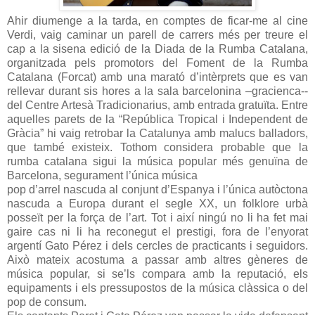
Ahir diumenge a la tarda, en comptes de ficar-me al cine
Verdi, vaig caminar un parell de carrers més per treure el
cap a la sisena edició de la Diada de la Rumba Catalana,
organitzada pels promotors del Foment de la Rumba
Catalana (Forcat) amb una marató d’intèrprets que es van
rellevar durant sis hores a la sala barcelonina –gracienca--
del Centre Artesà Tradicionarius, amb entrada gratuïta. Entre
aquelles parets de la “República Tropical i Independent de
Gràcia” hi vaig retrobar la Catalunya amb malucs balladors,
que també existeix. Tothom considera probable que la
rumba catalana sigui la música popular més genuïna de
Barcelona, segurament l’única música
pop d’arrel nascuda al conjunt d’Espanya i l’única autòctona
nascuda a Europa durant el segle XX, un folklore urbà
posseït per la força de l’art. Tot i així ningú no li ha fet mai
gaire cas ni li ha reconegut el prestigi, fora de l’enyorat
argentí Gato Pérez i dels cercles de practicants i seguidors.
Això mateix acostuma a passar amb altres gèneres de
música popular, si se’ls compara amb la reputació, els
equipaments i els pressupostos de la música clàssica o del
pop de consum.