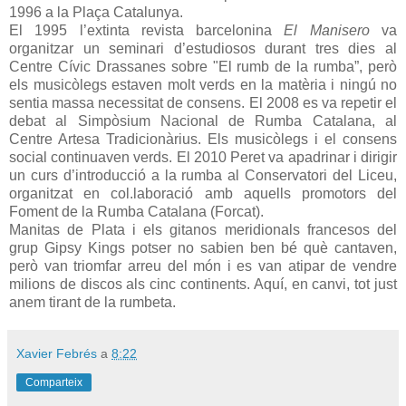
1996 a la Plaça Catalunya.
El 1995 l’extinta revista barcelonina
El Manisero
va
organitzar un seminari d’estudiosos durant tres dies al
Centre Cívic Drassanes sobre "El rumb de la rumba”, però
els musicòlegs estaven molt verds en la matèria i ningú no
sentia massa necessitat de consens. El 2008 es va repetir el
debat al Simpòsium Nacional de Rumba Catalana, al
Centre Artesa Tradicionàrius. Els musicòlegs i el consens
social continuaven verds. El 2010 Peret va apadrinar i dirigir
un curs d’introducció a la rumba al Conservatori del Liceu,
organitzat en col.laboració amb aquells promotors del
Foment de la Rumba Catalana (Forcat).
Manitas de Plata i els gitanos meridionals francesos del
grup Gipsy Kings potser no sabien ben bé què cantaven,
però van triomfar arreu del món i es van atipar de vendre
milions de discos als cinc continents. Aquí, en canvi, tot just
anem tirant de la rumbeta.
Xavier Febrés
a
8:22
Comparteix