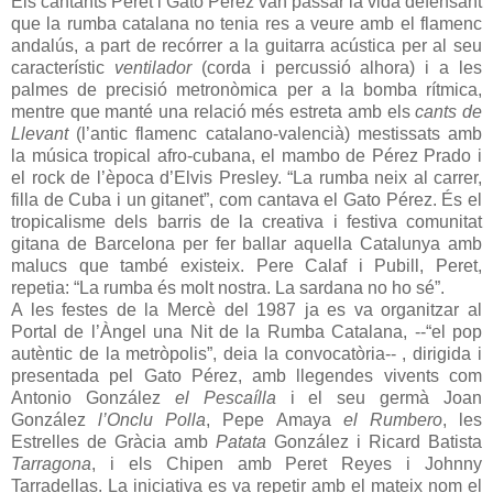
Els cantants Peret i Gato Pérez van passar la vida defensant
que la rumba catalana no tenia res a veure amb el flamenc
andalús, a part de recórrer a la guitarra acústica per al seu
característic
ventilador
(corda i percussió alhora) i a les
palmes de precisió metronòmica per a la bomba rítmica,
mentre que manté una relació més estreta amb els
cants de
Llevant
(l’antic flamenc catalano-valencià) mestissats amb
la música tropical afro-cubana, el mambo de Pérez Prado i
el rock de l’època d’Elvis Presley. “La rumba neix al carrer,
filla de Cuba i un gitanet”, com cantava el Gato Pérez. És el
tropicalisme dels barris de la creativa i festiva comunitat
gitana de Barcelona per fer ballar aquella Catalunya amb
malucs que també existeix. Pere Calaf i Pubill, Peret,
repetia: “La rumba és molt nostra. La sardana no ho sé”.
A les festes de la Mercè del 1987 ja es va organitzar al
Portal de l’Àngel una Nit de la Rumba Catalana, --“el pop
autèntic de la metròpolis”, deia la convocatòria-- , dirigida i
presentada pel Gato Pérez, amb llegendes vivents com
Antonio González
el Pescaílla
i el seu germà Joan
González
l’Onclu Polla
, Pepe Amaya
el Rumbero
, les
Estrelles de Gràcia amb
Patata
González i Ricard Batista
Tarragona
, i els Chipen amb Peret Reyes i Johnny
Tarradellas. La iniciativa es va repetir amb el mateix nom el