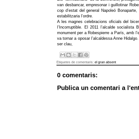
van desbancar, empresonar i guillotinar Robe
cop d’estat del general Napoleó Bonaparte, e
estabilitzaria l’ordre.
A les magnes celebracions oficials del bice
l’Incorruptible. El 2011 l’alcalde socialist
monument per a Robespierre a París, amb l’ex
va tornar a oposar l’alcaldessa Anne Hidalgo
ser clau,
Etiquetes de comentaris:
el gran absent
0 comentaris:
Publica un comentari a l'en