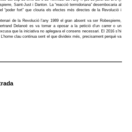
spierre, Saint-Just i Danton. La “reacció termidoriana” desembocaria al
l “poder fort” que clouria els efectes més directes de la Revolució i
ntenari de la Revolució l’any 1989 el gran absent va ser Robespierre,
a Bertrand Delanoë es va tornar a oposar a la petició d’un carrer o un
cusa que la iniciativa no aplegava el consens necessari. El 2016 s’hi
. L’home clau continua sent el que divideix més, precisament perquè va
trada