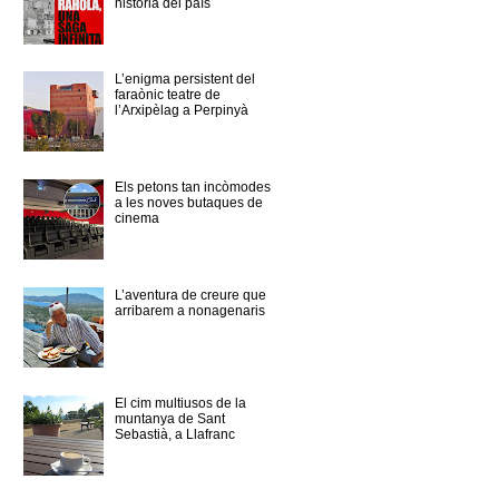
història del país
L’enigma persistent del
faraònic teatre de
l’Arxipèlag a Perpinyà
Els petons tan incòmodes
a les noves butaques de
cinema
L’aventura de creure que
arribarem a nonagenaris
El cim multiusos de la
muntanya de Sant
Sebastià, a Llafranc