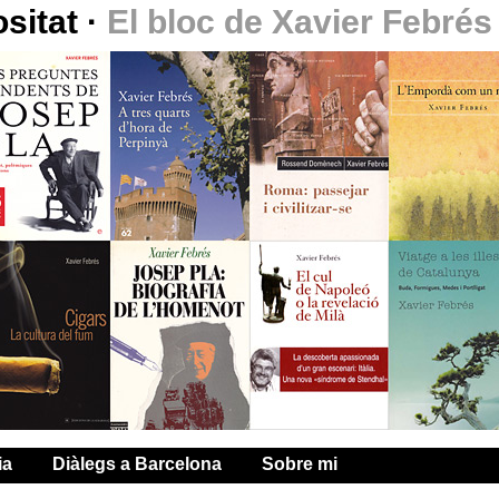
ositat
·
El bloc de Xavier Febrés
ia
Diàlegs a Barcelona
Sobre mi