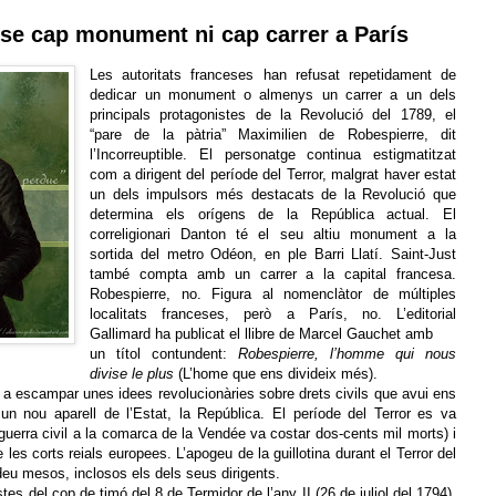
se cap monument ni cap carrer a París
Les autoritats franceses han refusat repetidament de
dedicar un monument o almenys un carrer a un dels
principals protagonistes de la Revolució del 1789, el
“pare de la pàtria” Maximilien de Robespierre, dit
l’Incorreuptible. El personatge continua estigmatitzat
com a dirigent del període del Terror, malgrat haver estat
un dels impulsors més destacats de la Revolució que
determina els orígens de la República actual. El
correligionari Danton té el seu altiu monument a la
sortida del metro Odéon, en ple Barri Llatí. Saint-Just
també compta amb un carrer a la capital francesa.
Robespierre, no. Figura al nomenclàtor de múltiples
localitats franceses, però a París, no. L’editorial
Gallimard ha publicat el llibre de Marcel Gauchet amb
un títol contundent:
Robespierre, l’homme qui nous
divise le plus
(L’home que ens divideix més).
a escampar unes idees revolucionàries sobre drets civils que avui ens
un nou aparell de l’Estat, la República. El període del Terror es va
 guerra civil a la comarca de la Vendée va costar dos-cents mil morts) i
 les corts reials europees. L’apogeu de la guillotina durant el Terror del
deu mesos, inclosos els dels seus dirigents.
tes del cop de timó del 8 de Termidor de l’any II (26 de juliol del 1794),