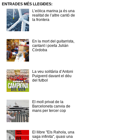
ENTRADES MÉS LLEGIDES:
L’eòlica marina ja és una
realitat de l’altre cantó de
la frontera
En la mort del guitarrista,
cantant i poeta Julián
Córdoba
La veu solitària d’Antoni
Puigverd davant el déu
del futbol
El moll privat de la
Barceloneta canvia de
mans per tercer cop
El llibre "Els Rahola, una
saga infinita", quasi una