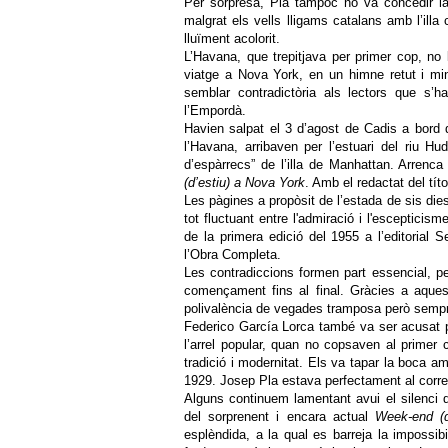
Per sorpresa, Pla tampoc no va concedir la
malgrat els vells lligams catalans amb l’illa 
lluïment acolorit.
L’Havana, que trepitjava per primer cop, no l
viatge a Nova York, en un himne retut i min
semblar contradictòria als lectors que s’
l’Empordà.
Havien salpat el 3 d’agost de Cadis a bord
l’Havana, arribaven per l’estuari del riu Hu
d’espàrrecs” de l’illa de Manhattan. Arrenca
(d’estiu) a Nova York
. Amb el redactat del títo
Les pàgines a propòsit de l’estada de sis die
tot fluctuant entre l'admiració i l'escepticis
de la primera edició del 1955 a l’editorial
l’Obra Completa.
Les contradiccions formen part essencial, pe
començament fins al final. Gràcies a aques
polivalència de vegades tramposa però sempre
Federico García Lorca també va ser acusat 
l’arrel popular, quan no copsaven al primer co
tradició i modernitat. Els va tapar la boca am
1929. Josep Pla estava perfectament al corre
Alguns continuem lamentant avui el silenci 
del sorprenent i encara actual
Week-end (d
esplèndida, a la qual es barreja la impossib