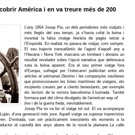
cobrir Amèrica i en va treure més de 200
L’any 1954 Josep Pla, un dels periodistes més viatjats i
més llegits del seu temps, ja s’havia cofat la boina i
inventat la falsa imatge literària de pagès retirat a
l’Empordà. En realitat no parava de viatjar, com sempre.
El seu trajecte transatlàntic de l’agost d’aquell any a
l’Havana i Nova York marcaria un tombant i donaria un
resultat revelador sobre l’opció narrativa que defensava
sota la boina aparent. Era el seu primer viatge fora
d’Europa, sufragat per l’intercanvi publicitari entre els
articles al setmanari
Destino
i les companyies navilieres
que promocionaven les línies marítimes de viatgers, els
incipients creuers per a clients benestants, per exemple
els lectors de la revista barcelonina il.lustrada. També
formava part del clima divulgatiu de l'
american way of
live
i de la guerra freda, inevitablement.
Josep Pla no va fer el viatge tot sol. El va acompanyar
r Luján, d’una generació més jove. Aquell viatge va suposar imprevistos
en. D’entrada, van ser pràcticament inexistents els esments a la
raductor al castellà dos anys abans de la novel.la planiana
La calle