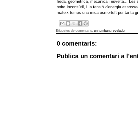
freda, geomètrica, mecànica i esvelta... Les 
boira inconsútil, i la tensió d'energia assosse
mateix temps una mica esmorteït per tanta gr
Etiquetes de comentaris:
un tombant revelador
0 comentaris:
Publica un comentari a l'en