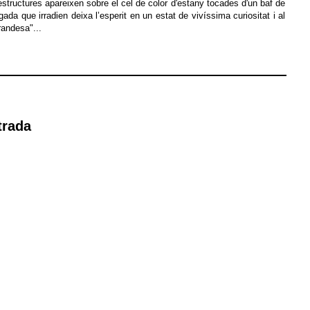
estructures apareixen sobre el cel de color d'estany tocades d'un baf de
gada que irradien deixa l’esperit en un estat de vivíssima curiositat i al
andesa"...
trada