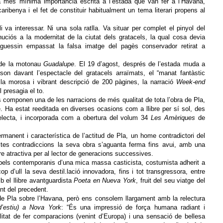
 més mínima importància escrita a l’estada que van fer a l’Havana,
caribenya i el fet de constituir habitualment un tema literari propens al
i va interessar. Ni una sola ratlla. Va situar per complet el pinyol del
uciós a la modernitat de la ciutat dels gratacels, la qual cosa devia
haguessin empassat la falsa imatge del pagès conservador retirat a
 de la motonau
Guadalupe
. El 19 d’agost, després de l’estada muda a
dson davant l’espectacle del gratacels arraïmats, el “manat fantàstic
 la morosa i vibrant descripció de 200 pàgines, la narració
Week-end
l presagia el to.
s componen una de les narracions de més qualitat de tota l’obra de Pla,
me. Ha estat reeditada en diverses ocasions com a llibre per sí sol, des
 Selecta, i incorporada com a obertura del volum 34
Les Amèriques
de
rmanent i característica de l’actitud de Pla, un home contradictori del
tes contradiccions la seva obra s’aguanta ferma fins avui, amb una
 atractiva per al lector de generacions successives.
pels contemporanis d’una mica massa casticista, costumista adherit a
p d’ull la seva destil.lació innovadora, fins i tot transgressora, entre
b el llibre avantguardista
Poeta en Nueva York
, fruit del seu viatge del
nt del precedent.
de Pla sobre l’Havana, però ens consolem llargament amb la relectura
’estiu) a Nova York
: “És una impressió de força humana radiant i
ilitat de fer comparacions (venint d’Europa) i una sensació de bellesa