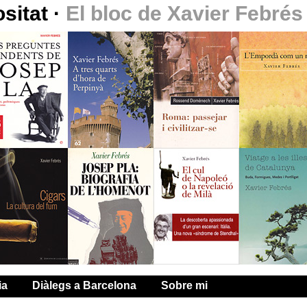
ositat
·
El bloc de Xavier Febrés
ia
Diàlegs a Barcelona
Sobre mi