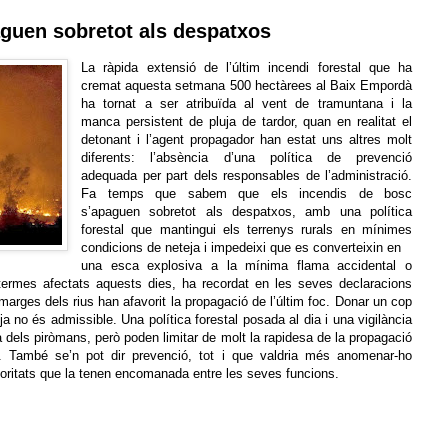
aguen sobretot als despatxos
La ràpida extensió de l’últim incendi forestal que ha
cremat aquesta setmana 500 hectàrees al Baix Empordà
ha tornat a ser atribuïda al vent de tramuntana i la
manca persistent de pluja de tardor, quan en realitat el
detonant i l’agent propagador han estat uns altres molt
diferents: l’absència d’una política de prevenció
adequada per part dels responsables de l’administració.
Fa temps que sabem que els incendis de bosc
s’apaguen sobretot als despatxos, amb una política
forestal que mantingui els terrenys rurals en mínimes
condicions de neteja i impedeixi que es converteixin en
una esca explosiva a la mínima flama accidental o
termes afectats aquests dies, ha recordat en les seves declaracions
 marges dels rius han afavorit la propagació de l’últim foc. Donar un cop
ja no és admissible. Una política forestal posada al dia i una vigilància
ia dels piròmans, però poden limitar de molt la rapidesa de la propagació
a. També se’n pot dir prevenció, tot i que valdria més anomenar-ho
toritats que la tenen encomanada entre les seves funcions.