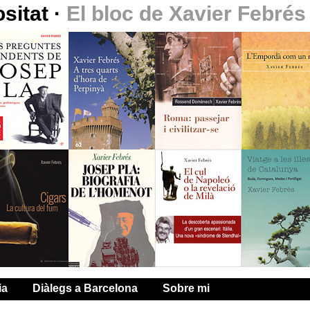
ositat
·
El bloc de Xavier Febrés
ia
Diàlegs a Barcelona
Sobre mi