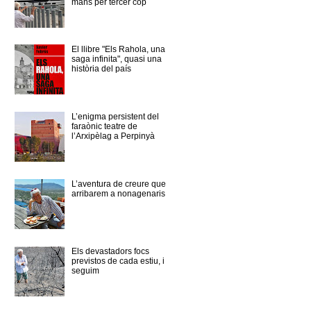
mans per tercer cop
El llibre "Els Rahola, una
saga infinita", quasi una
història del país
L’enigma persistent del
faraònic teatre de
l’Arxipèlag a Perpinyà
L’aventura de creure que
arribarem a nonagenaris
Els devastadors focs
previstos de cada estiu, i
seguim