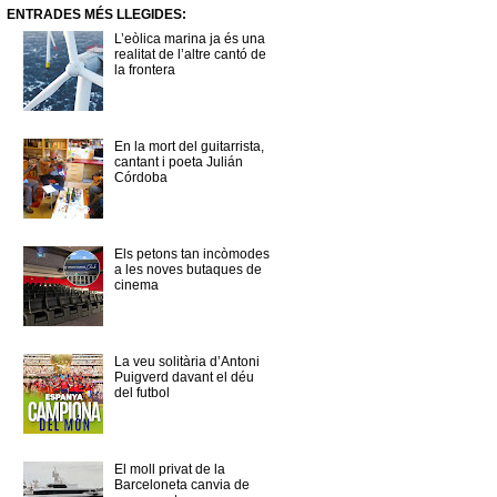
ENTRADES MÉS LLEGIDES:
L’eòlica marina ja és una
realitat de l’altre cantó de
la frontera
En la mort del guitarrista,
cantant i poeta Julián
Córdoba
Els petons tan incòmodes
a les noves butaques de
cinema
La veu solitària d’Antoni
Puigverd davant el déu
del futbol
El moll privat de la
Barceloneta canvia de