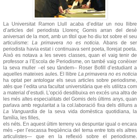
La Universitat Ramon Llull acaba d’editar un nou llibre
d’articles del periodista Llorenç Gomis arran del desè
aniversari de la mort, amb un títol que ho diu tot sobre el seu
articulisme:
La primavera no es noticia
. Abans de ser
periodista havia estat i continuava sent poeta, llorejat poeta.
Això es notava a les seves classes, quan el vaig tenir de
professor a l’Escola de Periodisme, on també vaig conèixer
la seva muller --el seu tàndem-- Roser Bofill d’estudiant a
aquelles mateixes aules. El llibre
La primavera no es noticia
ha optat per antologar els seus articles sobre periodisme,
atès que l’edita una facultat universitària que els utilitza com
a material d’estudi. L’opció desdibuixa en excés una altra de
les més altes especialitats del Gomis dels últims anys, quan
parlava amb regularitat a la col.laboració fixa dels dilluns a
La Vanguardia
de la seva vida domèstica quotidiana, la
família, les filles,
els néts. En aquest últim terreny va despuntar igual o encara
més –per l’escassa freqüència del tema entre tots els altres
articulistes— que en la reflexió sobre el periodisme.