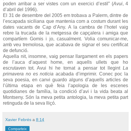
poden arribar a ser vistes com un exercici d’estil” (
Avui
, 4
d’abril del 1996).
El 31 de desembre del 2005 em trobava a Palerm, dintre de
l’escapada siciliana que mantenia com a costum durant les
dates vacants de Cap d’Any. A la cambra de l’hotel vaig
rebre la trucada de la metgessa de capçalera i amiga que
compartíem Gomis i jo, casualment. Volia comunicar-me,
amb veu tremolosa, que acabava de signar el seu certificat
de defunció.
Aquella nit, insomne, vaig pensar llargament en els papers
de l’auca d’aquest home, en aquells ullets que ho
escrutaven tot. Avui hi he tornat a pensar tot llegint
La
primavera no es noticia
acabada d’imprimir. Conec poc la
seva poesia, en canvi guardo alguns d’aquells articles de
l’última etapa en què feia l’apologia de les escenes
quotidianes de família, la condició d’avi i la vida beata al
Montseny. Són la meva petita antologia, la meva petita part
retinguda de la seva lliçó.
Xavier Febrés
a
8:14
Comparteix