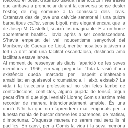
Recordo el posat d’atenció davant l’interlocutor i les frases
que arribava a pronunciar durant la conversa sense desfer
l’esboç de mig somriure a la comissura dels llavis.
Ostentava des de jove una calvície senatorial i una pulcra
barba tipus
collier
, sense bigoti, més elegant encara que la
de Josep M. Castellet, si això fos imaginable. Era un home
aparentment beatífic. Havia après a ser condescendent.
S’havia empeltat del vell noucentisme senyorívol del
Montseny de Guerau de Liost, mentre nosaltres jutjàvem a
tort i a dret amb una facilitat escandalosa, destinada amb
facilitat a estavellar-se.
Al moment de ressenyar als diaris l’aparició de les seves
memòries el 1966, em vaig preguntar: “Tota la visió d’una
existència queda marcada per l’esperit d’inalterable
amabilitat en qualsevol circumstància, I, això, existeix? La
vida i la trajectòria professional no són fetes també de
contradiccions, conflictes, alguna pujada de tensió, algun
pecat d’ira ni que sigui venial? Llorenç Gomis s’estima més
recordar de manera intencionadament amable. És una
opció. N’hi ha que no n’aprendrem mai, emportats per la
funesta mania de buscar darrere les aparences, de matisar,
d’importunar. D’aquesta manera no serem mai senzills ni
pacífics. En canvi, per a Gomis la vida i la seva memòria