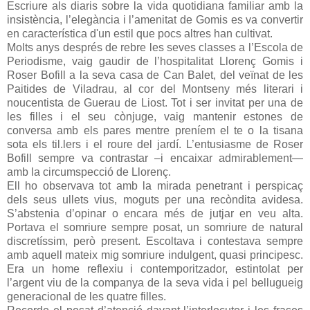
Escriure als diaris sobre la vida quotidiana familiar amb la
insistència, l’elegància i l’amenitat de Gomis es va convertir
en característica d'un estil que pocs altres han cultivat.
Molts anys després de rebre les seves classes a l’Escola de
Periodisme, vaig gaudir de l’hospitalitat Llorenç Gomis i
Roser Bofill a la seva casa de Can Balet, del veïnat de les
Paitides de Viladrau, al cor del Montseny més literari i
noucentista de Guerau de Liost. Tot i ser invitat per una de
les filles i el seu cònjuge, vaig mantenir estones de
conversa amb els pares mentre preníem el te o la tisana
sota els til.lers i el roure del jardí. L’entusiasme de Roser
Bofill sempre va contrastar –i encaixar admirablement—
amb la circumspecció de Llorenç.
Ell ho observava tot amb la mirada penetrant i perspicaç
dels seus ullets vius, moguts per una recòndita avidesa.
S’abstenia d’opinar o encara més de jutjar en veu alta.
Portava el somriure sempre posat, un somriure de natural
discretíssim, però present. Escoltava i contestava sempre
amb aquell mateix mig somriure indulgent, quasi principesc.
Era un home reflexiu i contemporitzador, estintolat per
l’argent viu de la companya de la seva vida i pel bellugueig
generacional de les quatre filles.