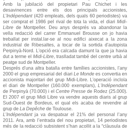
Amb la jubilació del propietari Pau Chichet i les
desavinences entre els dos principals accionistes,
L’Indépendant
(420 empleats, dels quals 60 periodistes) va
ser comprat el 1986 pel rival de tota la vida, el diari
Midi-
Libre
de Montpeller. Deu anys després va abandonar la
vella redacció del carrer Emmanuel Brousse on jo havia
treballat per instal.lar-se al nou edifici aixecat a la zona
industrial de Ribesaltes, a tocar de la sortida d'autopista
Perpinyà-Nord. L'opció era calcada damunt la que ja havia
dut a terme el
Midi-Libre
, traslladat també del centre urbà al
peatge sud de Montpeller.
Després d'una altra batalla entre famílies accionistes, l'any
2000 el grup empresarial del diari
Le Monde
es convertia en
accionista majoritari del grup Midi-Libre. L'operació incloïa
el diari de Montpeller (160.000 exemplars),
L'Indépendant
de Perpinyà (70.000) i el
Centre Presse
de Rodez (25.000).
El 2007 el grup Midi Libre va vendre aquests diaris al grup
Sud-Ouest de Bordeus, el qual els acaba de revendre al
grup de
La Depêche
de Toulouse.
L’Indépendant
ja va despatxar el 21% del personal l’any
2011. Ara, amb l’entrada del nou propietari, 14 periodistes
més de la redacció subsistent s’han acollit a la “clàusula de