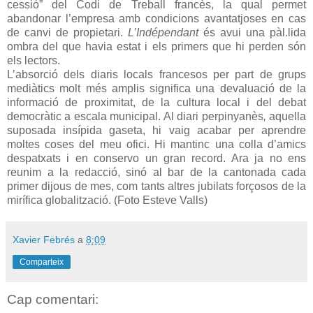
cessió” del Codi de Treball francès, la qual permet
abandonar l’empresa amb condicions avantatjoses en cas
de canvi de propietari.
L’Indépendant
és avui una pàl.lida
ombra del que havia estat i els primers que hi perden són
els lectors.
L’absorció dels diaris locals francesos per part de grups
mediàtics molt més amplis significa una devaluació de la
informació de proximitat, de la cultura local i del debat
democràtic a escala municipal. Al diari perpinyanès
,
aquella
suposada insípida gaseta,
hi vaig acabar per aprendre
moltes coses del meu ofici. Hi mantinc una colla d’amics
despatxats i en conservo un gran record. Ara ja no ens
reunim a la redacció, sinó al bar de la cantonada cada
primer dijous de mes, com tants altres jubilats forçosos de la
mirífica globalització. (Foto Esteve Valls)
Xavier Febrés
a
8:09
Comparteix
Cap comentari: