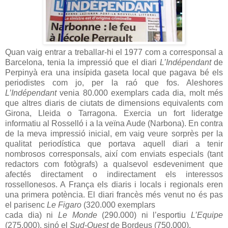
Quan vaig entrar a treballar-hi el 1977 com a corresponsal a
Barcelona, tenia la impressió que el diari
L’Indépendant
de
Perpinyà era una insípida gaseta local que pagava bé els
periodistes com jo, per la raó que fos. Aleshores
L’Indépendant
venia 80.000 exemplars cada dia, molt més
que altres diaris de ciutats de dimensions equivalents com
Girona, Lleida o Tarragona. Exercia un fort lideratge
informatiu al Rosselló i a la veïna Aude (Narbona). En contra
de la meva impressió inicial, em vaig veure sorprès per la
qualitat periodística que portava aquell diari a tenir
nombrosos corresponsals, així com enviats especials (tant
redactors com fotògrafs) a qualsevol esdeveniment que
afectés directament o indirectament els interessos
rossellonesos. A França els diaris i locals i regionals eren
una primera potència. El diari francès més venut no és pas
el parisenc
Le Figaro
(320.000 exemplars
cada dia) ni
Le Monde
(290.000) ni l’esportiu
L’Equipe
(275.000), sinó el
Sud-Ouest
de Bordeus (750.000).