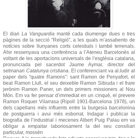
El diari
La Vanguardia
manté cada diumenge dues o tres
pàgines de la secció “Religió”, a les quals m’assabento de
notícies sobre llunyanes corts celestials i també terrenals.
Ahir ressenyava una conferència a l’Ateneu Barcelonès al
voltant de les aportacions universals de l’església catalana,
pronunciada pel sacerdot Jaume Aymar, director del
setmanari
Catalunya cristiana
. El conferenciant va al.ludir al
paper dels “quatre Ramons”: sant Ramon de Penyafort, el
beat Ramon Llull, el seu deixeble Ramon Sibiuda i el frare
jerònim Ramon Paner, un dels primers missioners al Nou
Món. Em va fer pensar d’immediat en un cinquè, el prevere
Ramon Roquer Vilarrasa (Ripoll 1901-Barcelona 1978), un
dels capellans més influents entre la burgesia barcelonina
de postguerra i avui més esborrat. Indagar i publicar la
biografia de l’industrial i mecenes Albert Puig Palau em va
obligar a empaitar laboriosament la del seu consiliari
particular, mossèn