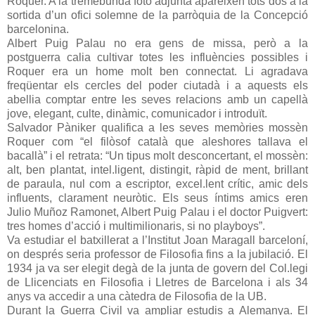
Roquer. A la tremebunda foto adjunta apareixen tots dos a la
sortida d’un ofici solemne de la parròquia de la Concepció
barcelonina.
Albert Puig Palau no era gens de missa, però a la
postguerra calia cultivar totes les influències possibles i
Roquer era un home molt ben connectat. Li agradava
freqüentar els cercles del poder ciutadà i a aquests els
abellia comptar entre les seves relacions amb un capellà
jove, elegant, culte, dinàmic, comunicador i introduït.
Salvador Pàniker qualifica a les seves memòries mossèn
Roquer com “el filòsof català que aleshores tallava el
bacallà” i el retrata: “Un tipus molt desconcertant, el mossèn:
alt, ben plantat, intel.ligent, distingit, ràpid de ment, brillant
de paraula, nul com a escriptor, excel.lent crític, amic dels
influents, clarament neuròtic. Els seus íntims amics eren
Julio Muñoz Ramonet, Albert Puig Palau i el doctor Puigvert:
tres homes d’acció i multimilionaris, si no playboys”.
Va estudiar el batxillerat a l’Institut Joan Maragall barceloní,
on després seria professor de Filosofia fins a la jubilació. El
1934 ja va ser elegit degà de la junta de govern del Col.legi
de Llicenciats en Filosofia i Lletres de Barcelona i als 34
anys va accedir a una càtedra de Filosofia de la UB.
Durant la Guerra Civil va ampliar estudis a Alemanya. El