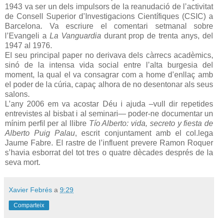
1943 va ser un dels impulsors de la reanudació de l’activitat
de Consell Superior d’Investigacions Científiques (CSIC) a
Barcelona. Va escriure el comentari setmanal sobre
l’Evangeli a
La Vanguardia
durant prop de trenta anys, del
1947 al 1976.
El seu principal paper no derivava dels càrrecs acadèmics,
sinó de la intensa vida social entre l’alta burgesia del
moment, la qual el va consagrar com a home d’enllaç amb
el poder de la cúria, capaç alhora de no desentonar als seus
salons.
L’any 2006 em va acostar Déu i ajuda –vull dir repetides
entrevistes al bisbat i al seminari— poder-ne documentar un
mínim perfil per al llibre
Tío Alberto: vida, secreto y fiesta de
Alberto Puig Palau
, escrit conjuntament amb el col.lega
Jaume Fabre. El rastre de l’influent prevere Ramon Roquer
s’havia esborrat del tot tres o quatre dècades després de la
seva mort.
Xavier Febrés
a
9:29
Comparteix