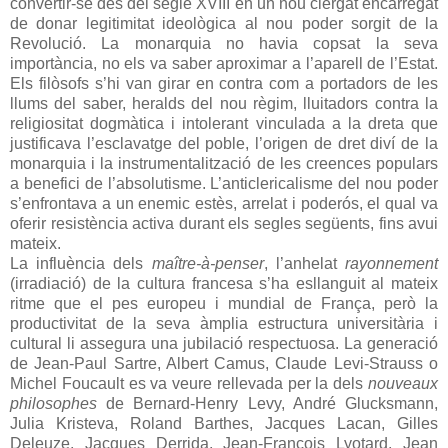
convertir-se des del segle XVIII en un nou clergat encarregat
de donar legitimitat ideològica al nou poder sorgit de la
Revolució. La monarquia no havia copsat la seva
importància, no els va saber aproximar a l’aparell de l’Estat.
Els filòsofs s’hi van girar en contra com a portadors de les
llums del saber, heralds del nou règim, lluitadors contra la
religiositat dogmàtica i intolerant vinculada a la dreta que
justificava l’esclavatge del poble, l’origen de dret diví de la
monarquia i la instrumentalització de les creences populars
a benefici de l’absolutisme. L’anticlericalisme del nou poder
s’enfrontava a un enemic estès, arrelat i poderós, el qual va
oferir resistència activa durant els segles següents, fins avui
mateix.
La influència dels
maître-à-penser
, l’anhelat
rayonnement
(irradiació) de la cultura francesa s’ha esllanguit al mateix
ritme que el pes europeu i mundial de França, però la
productivitat de la seva àmplia estructura universitària i
cultural li assegura una jubilació respectuosa. La generació
de Jean-Paul Sartre, Albert Camus, Claude Levi-Strauss o
Michel Foucault es va veure rellevada per la dels
nouveaux
philosophes
de Bernard-Henry Levy, André Glucksmann,
Julia Kristeva, Roland Barthes, Jacques Lacan, Gilles
Deleuze, Jacques Derrida, Jean-François Lyotard, Jean