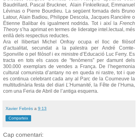
Baudrillard, Pascal Bruckner, Alain Finkielkraut, Emmanuel
Lévinas o Pierre Bourdieu. La següent fornada dels Bruno
Latour, Alain Badiou, Philippe Descola, Jacques Rancière o
Étienne Balibar és igualment nodrida. Tot i així la
French
Theory
s’ha aprimat en termes de lideratge intel.lectual, més
enllà dels respectius reductes.
Ara el llibertari Michel Onfray ocupa el lloc de filòsof
d’actualitat, secundat a la palestra per André Comte-
Sponville o pel filòsof i ex ministre d’Educació Luc Ferry. Es
tracta en tots els casos de “fenòmens” per damunt dels
300.000 exemplars de vendes a França. De l’hegemonia
cultural comunista d’antany no en queda ni rastre, tot i que
es continua celebrant cada any al Parc de la Courneuve la
multitudinària festa del diari
L’Humanité
, la Fête de l’Huma,
com una Feria de Abril de l’antiga esquerra.
Xavier Febrés
a
9:13
Comparteix
Cap comentari: