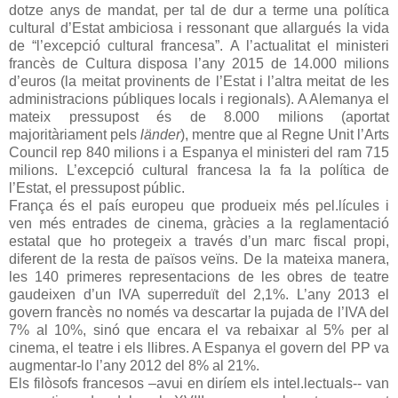
dotze anys de mandat, per tal de dur a terme una política
cultural d’Estat ambiciosa i ressonant que allargués la vida
de “l’excepció cultural francesa”. A l’actualitat el ministeri
francès de Cultura disposa l’any 2015 de 14.000 milions
d’euros (la meitat provinents de l’Estat i l’altra meitat de les
administracions públiques locals i regionals). A Alemanya el
mateix pressupost és de 8.000 milions (aportat
majoritàriament pels
länder
), mentre que al Regne Unit l’Arts
Council rep 840 milions i a Espanya el ministeri del ram 715
milions. L’excepció cultural francesa la fa la política de
l’Estat, el pressupost públic.
França és el país europeu que produeix més pel.lícules i
ven més entrades de cinema, gràcies a la reglamentació
estatal que ho protegeix a través d’un marc fiscal propi,
diferent de la resta de països veïns. De la mateixa manera,
les 140 primeres representacions de les obres de teatre
gaudeixen d’un IVA superreduït del 2,1%. L’any 2013 el
govern francès no només va descartar la pujada de l’IVA del
7% al 10%, sinó que encara el va rebaixar al 5% per al
cinema, el teatre i els llibres. A Espanya el govern del PP va
augmentar-lo l’any 2012 del 8% al 21%.
Els filòsofs francesos –avui en diríem els intel.lectuals-- van