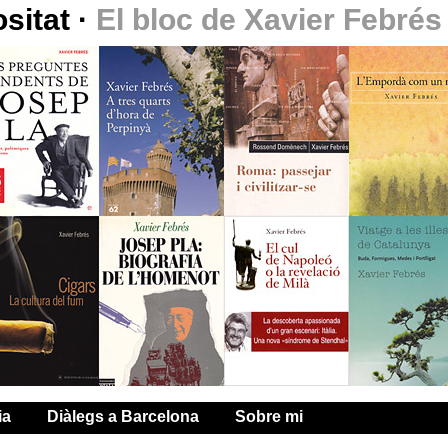
ositat
·
El bloc de Xavier Febrés
ia
Diàlegs a Barcelona
Sobre mi