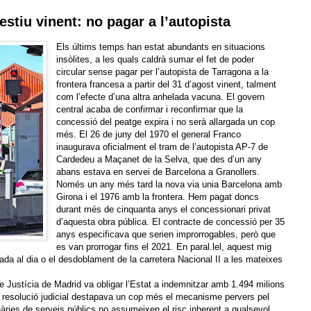
’estiu vinent: no pagar a l’autopista
Els últims temps han estat abundants en situacions
insòlites, a les quals caldrà sumar el fet de poder
circular sense pagar per l’autopista de Tarragona a la
frontera francesa a partir del 31 d’agost vinent, talment
com l’efecte d’una altra anhelada vacuna. El govern
central acaba de confirmar i reconfirmar que la
concessió del peatge expira i no serà allargada un cop
més. El 26 de juny del 1970 el general Franco
inaugurava oficialment el tram de l’autopista AP-7 de
Cardedeu a Maçanet de la Selva, que des d’un any
abans estava en servei de Barcelona a Granollers.
Només un any més tard la nova via unia Barcelona amb
Girona i el 1976 amb la frontera. Hem pagat doncs
durant més de cinquanta anys el concessionari privat
d’aquesta obra pública. El contracte de concessió per 35
anys especificava que serien improrrogables, però
que
es van prorrogar fins el 2021. En paral.lel, aquest mig
osada al dia o el desdoblament de la carretera Nacional II a les mateixes
e Justícia de Madrid va obligar l’Estat a indemnitzar amb 1.494 milions
a resolució judicial destapava un cop més el mecanisme pervers pel
ries de serveis públics no assumeixen el risc inherent a qualsevol