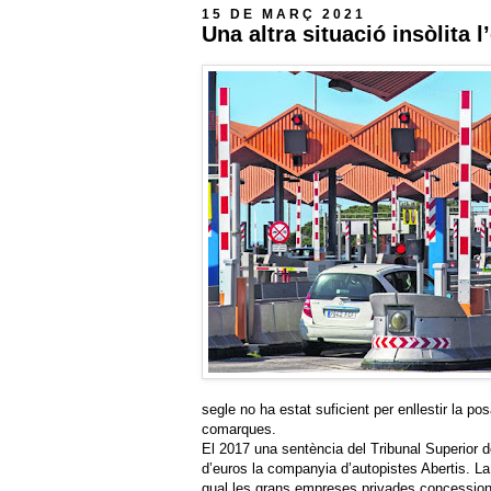
15 DE MARÇ 2021
Una altra situació insòlita l
segle no ha estat suficient per enllestir la p
comarques.
El 2017 una sentència del Tribunal Superior d
d’euros la companyia d’autopistes Abertis. L
qual les grans empreses privades concessionà