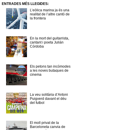
ENTRADES MÉS LLEGIDES:
L’eòlica marina ja és una
realitat de l’altre cantó de
la frontera
En la mort del guitarrista,
cantant i poeta Julián
Córdoba
Els petons tan incòmodes
a les noves butaques de
cinema
La veu solitària d’Antoni
Puigverd davant el déu
del futbol
El moll privat de la
Barceloneta canvia de