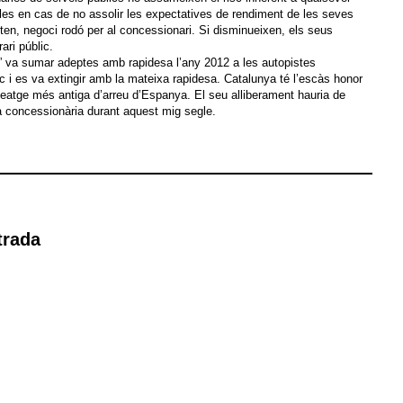
-les en cas de no assolir les expectatives de rendiment de les seves
en, negoci rodó per al concessionari. Si disminueixen, els seus
ari públic.
 va sumar adeptes amb rapidesa l’any 2012 a les autopistes
ic i es va extingir amb la mateixa rapidesa. Catalunya té l’escàs honor
eatge més antiga d’arreu d’Espanya. El seu alliberament hauria de
a concessionària durant aquest mig segle.
trada