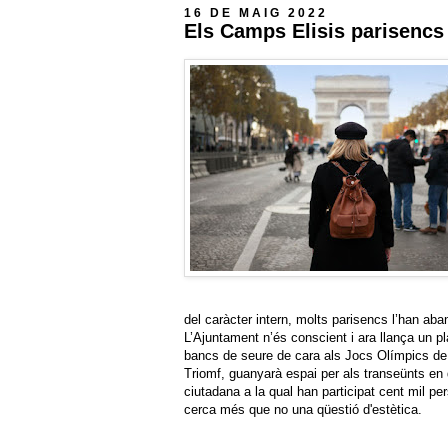
16 DE MAIG 2022
Els Camps Elisis parisencs
del caràcter intern, molts parisencs l’han ab
L’Ajuntament n’és conscient i ara llança un pl
bancs de seure de cara als Jocs Olímpics de l’
Triomf, guanyarà espai per als transeünts en 
ciutadana a la qual han participat cent mil pe
cerca més que no una qüestió d'estètica.