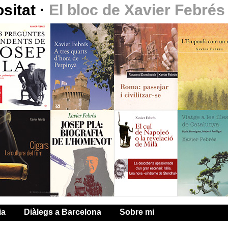
ositat
·
El bloc de Xavier Febrés
ia
Diàlegs a Barcelona
Sobre mi