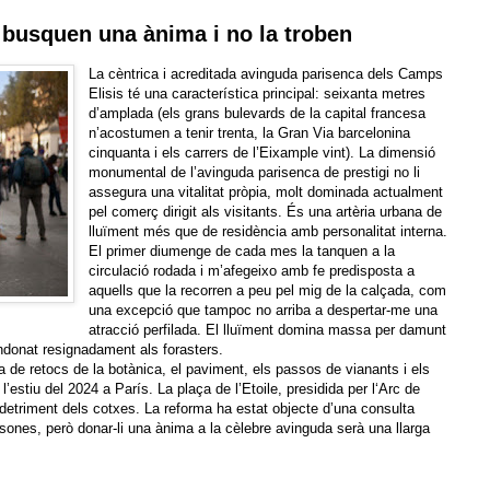
 busquen una ànima i no la troben
La cèntrica i acreditada avinguda parisenca dels Camps
Elisis té una característica principal: seixanta metres
d’amplada (els grans bulevards de la capital francesa
n’acostumen a tenir trenta, la Gran Via barcelonina
cinquanta i els carrers de l’Eixample vint). La dimensió
monumental de l’avinguda parisenca de prestigi no li
assegura una vitalitat pròpia, molt dominada actualment
pel comerç dirigit als visitants. És una artèria urbana de
lluïment més que de residència amb personalitat interna.
El primer diumenge de cada mes la tanquen a la
circulació rodada i m’afegeixo amb fe predisposta a
aquells que la recorren a peu pel mig de la calçada, com
una excepció que tampoc no arriba a despertar-me una
atracció perfilada. El lluïment domina massa per damunt
andonat resignadament als forasters.
a de retocs de la botànica, el paviment, els passos de vianants i els
estiu del 2024 a París. La plaça de l’Etoile, presidida per l‘Arc de
detriment dels cotxes. La reforma ha estat objecte d’una consulta
rsones, però donar-li una ànima a la cèlebre avinguda serà una llarga