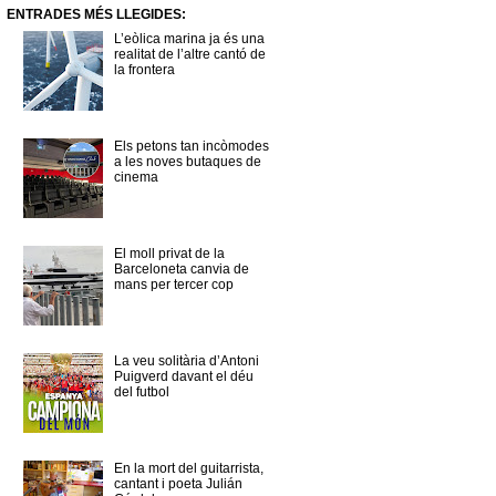
ENTRADES MÉS LLEGIDES:
L’eòlica marina ja és una
realitat de l’altre cantó de
la frontera
Els petons tan incòmodes
a les noves butaques de
cinema
El moll privat de la
Barceloneta canvia de
mans per tercer cop
La veu solitària d’Antoni
Puigverd davant el déu
del futbol
En la mort del guitarrista,
cantant i poeta Julián