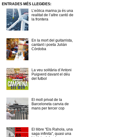
ENTRADES MÉS LLEGIDES:
L’eòlica marina ja és una
realitat de l’altre cantó de
la frontera
En la mort del guitarrista,
cantant i poeta Julián
Córdoba
La veu solitària d’Antoni
Puigverd davant el déu
del futbol
El moll privat de la
Barceloneta canvia de
mans per tercer cop
El llibre "Els Rahola, una
saga infinita", quasi una