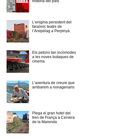
història del país
L’enigma persistent del
faraònic teatre de
l’Arxipèlag a Perpinyà
Els petons tan incòmodes
a les noves butaques de
cinema
L’aventura de creure que
arribarem a nonagenaris
Plega el gran hotel del
tren de França a Cervera
de la Marenda