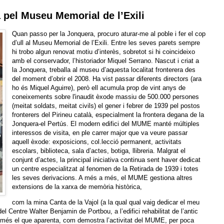
 pel Museu Memorial de l’Exili
Quan passo per la Jonquera, procuro aturar-me al poble i fer el cop
d’ull al Museu Memorial de l’Exili. Entre les seves parets sempre
hi trobo algun renovat motiu d’interès, sobretot si hi coincideixo
amb el conservador, l’historiador Miquel Serrano. Nascut i criat a
la Jonquera, treballa al museu d’aquesta localitat fronterera des
del moment d’obrir el 2008. Ha vist passar diferents directors (ara
ho és Miquel Aguirre), però ell acumula prop de vint anys de
coneixements sobre l'inaudit èxode massiu de 500.000 persones
(meitat soldats, meitat civils) el gener i febrer de 1939 pel postos
fronterers del Pirineu català, especialment la frontera degana de la
Jonquera-el Pertús. El modern edifici del MUME manté múltiples
interessos de visita, en ple carrer major que va veure passar
aquell èxode: exposicions, col.lecció permanent, activitats
escolars, biblioteca, sala d’actes, botiga, llibreria. Malgrat el
conjunt d’actes, la principal iniciativa continua sent haver dedicat
un centre especialitzat al fenomen de la Retirada de 1939 i totes
les seves derivacions. A més a més, el MUME gestiona altres
extensions de la xarxa de memòria històrica,
com la mina Canta de la Vajol (a la qual qual vaig dedicar el meu
del Centre Walter Benjamin de Portbou, a l’edifici rehabilitat de l’antic
omés el que aparenta, com demostra l’activitat del MUME, per poca