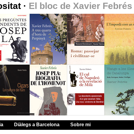
ositat
·
El bloc de Xavier Febrés
ia
Diàlegs a Barcelona
Sobre mi