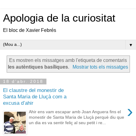
Apologia de la curiositat
El bloc de Xavier Febrés
▼
Es mostren els missatges amb l'etiqueta de comentaris
les autèntiques basíliques
.
Mostrar tots els missatges
18 d’abr. 2018
El claustre del monestir de
Santa Maria de Lluçà com a
excusa d’ahir
›
Ahir ens vam escapar amb Joan Anguera fins el
monestir de Santa Maria de Lluçà perquè diu que
un dia es va sentir feliç al seu petit i re...