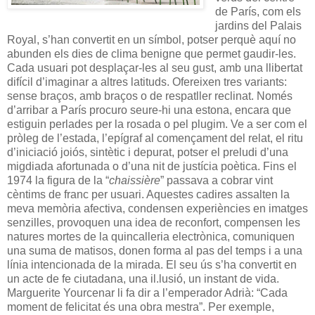
de París, com els
jardins del Palais
Royal, s’han convertit en un símbol, potser perquè aquí no
abunden els dies de clima benigne que permet gaudir-les.
Cada usuari pot desplaçar-les al seu gust, amb una llibertat
difícil d’imaginar a altres latituds. Ofereixen tres variants:
sense braços, amb braços o de respatller reclinat. Només
d’arribar a París procuro seure-hi una estona, encara que
estiguin perlades per la rosada o pel plugim. Ve a ser com el
pròleg de l’estada, l’epígraf al
començament del relat, el ritu
d’iniciació joiós, sintètic i depurat, potser el preludi d’una
migdiada afortunada o d’una nit de justícia poètica. Fins el
1974 la figura de la “
chaissière
” passava a cobrar vint
cèntims de franc per usuari. Aquestes cadires assalten la
meva memòria afectiva, condensen experiències en imatges
senzilles, provoquen una idea de reconfort, compensen les
natures mortes de la quincalleria electrònica, comuniquen
una suma de matisos, donen forma al pas del temps i a una
línia intencionada de la mirada. El seu ús s’ha convertit en
un acte de fe ciutadana, una il.lusió, un instant de vida.
Marguerite Yourcenar li fa dir a l’emperador Adrià: “Cada
moment de felicitat és una obra mestra”. Per exemple,