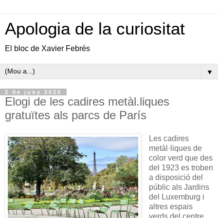
Apologia de la curiositat
El bloc de Xavier Febrés
▼
2 de juny 2025
Elogi de les cadires metàl.liques
gratuïtes als parcs de París
Les cadires
metàl·liques de
color verd que des
del 1923 es troben
a disposició del
públic als Jardins
del Luxemburg i
altres espais
verds del centre