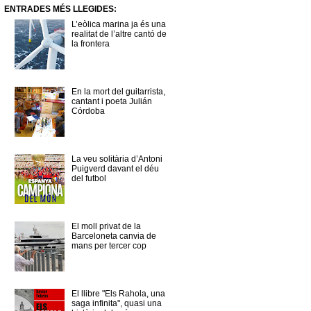
ENTRADES MÉS LLEGIDES:
L’eòlica marina ja és una
realitat de l’altre cantó de
la frontera
En la mort del guitarrista,
cantant i poeta Julián
Córdoba
La veu solitària d’Antoni
Puigverd davant el déu
del futbol
El moll privat de la
Barceloneta canvia de
mans per tercer cop
El llibre "Els Rahola, una
saga infinita", quasi una