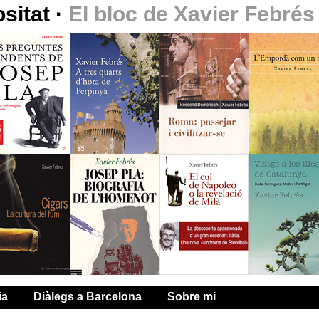
ositat
·
El bloc de Xavier Febrés
ia
Diàlegs a Barcelona
Sobre mi