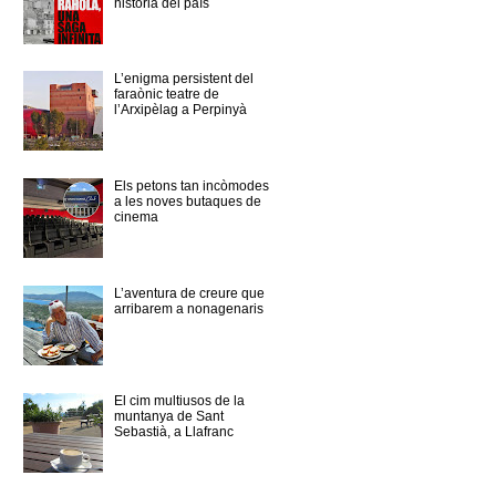
història del país
L’enigma persistent del
faraònic teatre de
l’Arxipèlag a Perpinyà
Els petons tan incòmodes
a les noves butaques de
cinema
L’aventura de creure que
arribarem a nonagenaris
El cim multiusos de la
muntanya de Sant
Sebastià, a Llafranc