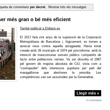
iqueta de comentaris
per decret
.
Mostrar tots els missatges
ser més gran o bé més eficient
També publicat a Eldiario.es
El 2017 farà vint anys de la supressió de la Corporació
Metropolitana de Barcelona i, lògicament, es tornen a
aixecar veus contra aquella atzagaiada. Havia estat
creada amb 26 municipis el 1974 pel porciolisme, amb la
intenció de mancomunar serveis públics compartits
de
facto
entre poblacions veïnes. Va ser dissolta el 1987
pel govern de majoria absoluta de CiU, vista com a
“contrapoder” dels interessos pujolians per part del
maragallisme que aleshores la presidia. Les
competències van ser assumides per la Generalitat,
Llegir més »
0 comentaris