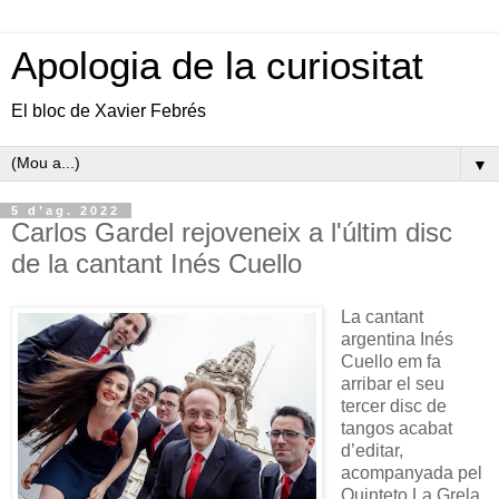
Apologia de la curiositat
El bloc de Xavier Febrés
▼
5 d’ag. 2022
Carlos Gardel rejoveneix a l'últim disc
de la cantant Inés Cuello
La cantant
argentina Inés
Cuello em fa
arribar el seu
tercer disc de
tangos acabat
d’editar,
acompanyada pel
Quinteto La Grela