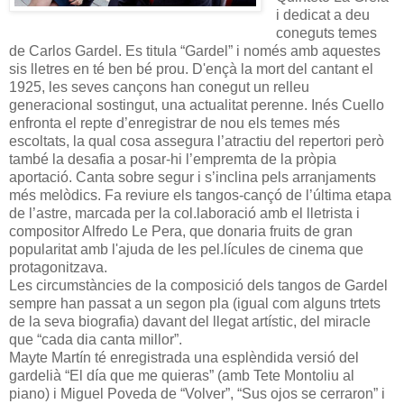
i dedicat a deu
coneguts temes
de Carlos Gardel. Es titula “Gardel” i només amb aquestes
sis lletres en té ben bé prou. D'ençà la mort del cantant el
1925, les seves cançons han conegut un relleu
generacional sostingut, una actualitat perenne. Inés Cuello
enfronta el repte d’enregistrar de nou els temes més
escoltats, la qual cosa assegura l’atractiu del repertori però
també la desafia a posar-hi l’empremta de la pròpia
aportació. Canta sobre segur i s’inclina pels arranjaments
més melòdics. Fa reviure els tangos-cançó de l’última etapa
de l’astre, marcada per la
col.laboració amb el lletrista i
compositor Alfredo Le Pera, que donaria fruits de gran
popularitat amb l'ajuda de les pel.lícules de cinema que
protagonitzava.
Les circumstàncies de la composició dels tangos de Gardel
sempre han passat a un segon pla (igual com alguns trtets
de la seva biografia) davant del llegat artístic, del miracle
que “cada dia canta millor”.
Mayte Martín té enregistrada una esplèndida versió del
gardelià “El día que me quieras” (amb Tete Montoliu al
piano) i Miguel Poveda de “Volver”, “Sus ojos se cerraron” i