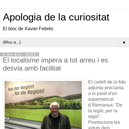
Apologia de la curiositat
El bloc de Xavier Febrés
▼
5 de des. 2022
El localisme impera a tot arreu i es
desvia amb facilitat
El cartell de la foto
adjunta proclama
a la paret d'un
supermercat
d’Alemanya: “De
la regió, per la
regió”.
Promociona les
virtuts dels