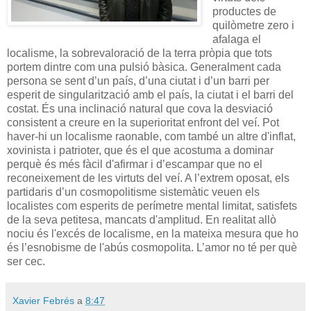
productes de
quilòmetre zero i
afalaga el
localisme, la sobrevaloració de la terra pròpia que tots
portem dintre com una pulsió bàsica. Generalment cada
persona se sent d’un país, d’una ciutat i d’un barri per
esperit de singularització amb el país, la ciutat i el barri del
costat. És una inclinació natural que cova la desviació
consistent a creure en la superioritat enfront del veí. Pot
haver-hi un localisme raonable, com també un altre d'inflat,
xovinista i patrioter, que és el que acostuma a dominar
perquè és més fàcil d'afirmar i d’escampar que no el
reconeixement de les virtuts del veí. A l’extrem oposat,
els
partidaris d’un cosmopolitisme sistemàtic veuen els
localistes com esperits de perímetre mental limitat, satisfets
de la seva petitesa, mancats d'amplitud. En realitat allò
nociu és l'excés de localisme, en la mateixa mesura que ho
és l’esnobisme de l'abús cosmopolita. L’amor no té per què
ser cec.
Xavier Febrés
a
8:47