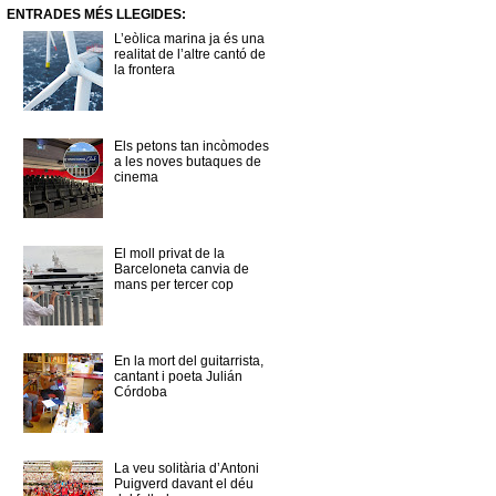
ENTRADES MÉS LLEGIDES:
L’eòlica marina ja és una
realitat de l’altre cantó de
la frontera
Els petons tan incòmodes
a les noves butaques de
cinema
El moll privat de la
Barceloneta canvia de
mans per tercer cop
En la mort del guitarrista,
cantant i poeta Julián
Córdoba
La veu solitària d’Antoni
Puigverd davant el déu