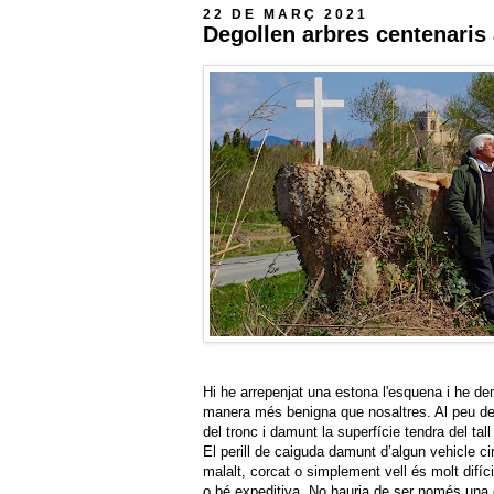
22 DE MARÇ 2021
Degollen arbres centenaris 
Hi he arrepenjat una estona l'esquena i he de
manera més benigna que nosaltres. Al peu de 
del tronc i damunt la superfície tendra del tal
El perill de caiguda damunt d’algun vehicle c
malalt, corcat o simplement vell és molt difíci
o bé expeditiva. No hauria de ser només una q