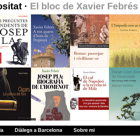
ositat
·
El bloc de Xavier Febrés
ia
Diàlegs a Barcelona
Sobre mi