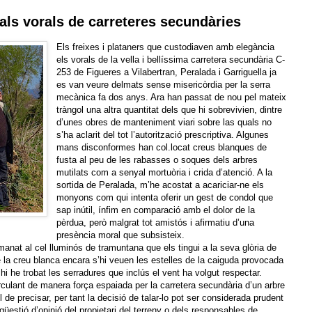
als vorals de carreteres secundàries
Els freixes i plataners que custodiaven amb elegància
els vorals de la vella i bellíssima carretera secundària C-
253 de Figueres a Vilabertran, Peralada i Garriguella ja
es van veure delmats sense misericòrdia per la serra
mecànica fa dos anys. Ara han passat de nou pel mateix
tràngol una altra quantitat dels que hi sobrevivien, dintre
d’unes obres de manteniment viari sobre las quals no
s’ha aclarit del tot l’autorització prescriptiva. Algunes
mans disconformes han col.locat creus blanques de
fusta al peu de les rabasses o soques dels arbres
mutilats com a senyal mortuòria i crida d’atenció. A la
sortida de Peralada, m’he acostat a acariciar-ne els
monyons com qui intenta oferir un gest de condol que
sap inútil, ínfim en comparació amb el
dolor de la
pèrdua, però malgrat tot amistós i afirmatiu d’una
presència moral que subsisteix.
manat al cel lluminós de tramuntana que els tingui a la seva glòria de
la creu blanca encara s’hi veuen les estelles de la caiguda provocada
l hi he trobat les serradures que inclús el vent ha volgut respectar.
irculant de manera força espaiada per la carretera secundària d’un arbre
l de precisar, per tant la decisió de talar-lo pot ser considerada prudent
üestió d’opinió del propietari del terreny o dels responsables de