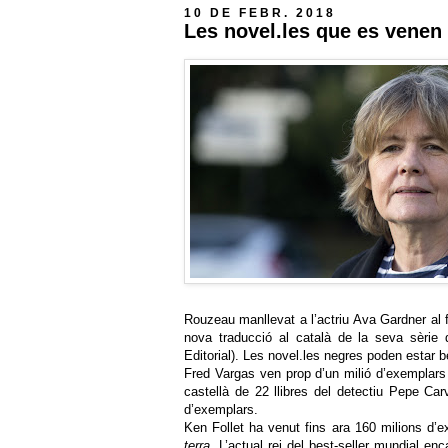
10 DE FEBR. 2018
Les novel.les que es venen 
Rouzeau manllevat a l’actriu Ava Gardner al 
nova traducció al català de la seva sèrie
Editorial). Les novel.les negres poden estar ben
Fred Vargas ven prop d’un milió d’exemplars d
castellà de 22 llibres del detectiu Pepe Ca
d’exemplars.
Ken Follet ha venut fins ara 160 milions d’
terra
. L’actual rei del best-seller mundial e