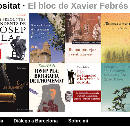
ositat
·
El bloc de Xavier Febrés
ia
Diàlegs a Barcelona
Sobre mi