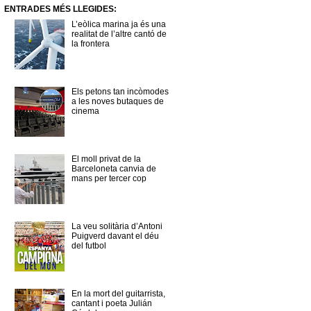
ENTRADES MÉS LLEGIDES:
L’eòlica marina ja és una
realitat de l’altre cantó de
la frontera
Els petons tan incòmodes
a les noves butaques de
cinema
El moll privat de la
Barceloneta canvia de
mans per tercer cop
La veu solitària d’Antoni
Puigverd davant el déu
del futbol
En la mort del guitarrista,
cantant i poeta Julián