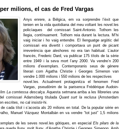
per milions, el cas de Fred Vargas
Anys enrere, a Bèlgica, em va sorprendre l’èxit que
tenien en la vida quotidiana del meu voltant les novel.les
policíaques del comissari Saint-Antonio. Tothom les
llegia, contínuament. Tothom reia durant la lectura. M’hi
vaig iniciar i ho vaig entendre. El llenguatge argòtic del
comissari era divertit i comportava un punt de picant
irreverència que aleshores no era tan habitual. L’autor
francès, Frederic Dard, va publicar 175 títols de la sèrie
entre 1949 i la seva mort l’any 2000. Va vendre’n 200
milions d’exemplars. Contemporanis seus de gènere
literari com Agatha Christie i Georges Simenon van
vendre 1.000 milions i 550 milions de les respectives
novel.les. Actualment protagonitza el fenomen Fred
Vargas, pseudònim de la parisenca Frédérique Audoin-
film
La comtessa descalça
. Aquesta setmana arriba a les llibreries una
 del comissari Adamsberg titulada
Quant surt la reclusa
(Amsterdam
 escrites, no cal insistir-hi.
e cada títol i s’acosta als 20 milions en total. De la popular sèrie en
rvalho, Manuel Vázquez Montalbán en va vendre “tot just” 1,5 milions
exemplars de les seves novel.les gòtiques, en especial
Els pilars de la
ncara queda lluny, molt lluny, d’Agatha Christie i Georges Simenon. Amb