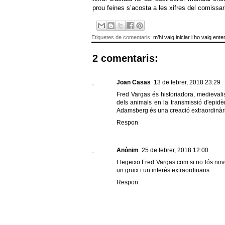
prou feines s’acosta a les xifres del comissar
Etiquetes de comentaris:
m’hi vaig iniciar i ho vaig ent
2 comentaris:
Joan Casas
13 de febrer, 2018 23:29
Fred Vargas és historiadora, medievali
dels animals en la transmissió d'epidè
Adamsberg és una creació extraordinàr
Respon
Anònim
25 de febrer, 2018 12:00
Llegeixo Fred Vargas com si no fós nove
un gruix i un interès extraordinaris.
Respon