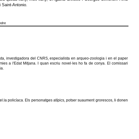
i Saint-Antonio.
endre
sta, investigadora del CNRS, especialista en arqueo-zoologia i en el paper
mies a l'Edat Mitjana. I quan escriu novel·les ho fa de conya. El comissari
ia.
l.la policíaca. Els personatges atípics, potser suaument grorescos, li donen