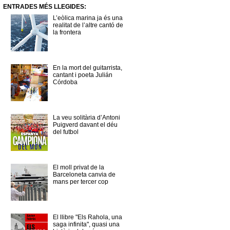
ENTRADES MÉS LLEGIDES:
L’eòlica marina ja és una
realitat de l’altre cantó de
la frontera
En la mort del guitarrista,
cantant i poeta Julián
Córdoba
La veu solitària d’Antoni
Puigverd davant el déu
del futbol
El moll privat de la
Barceloneta canvia de
mans per tercer cop
El llibre "Els Rahola, una
saga infinita", quasi una