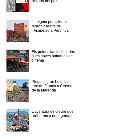
història del país
L’enigma persistent del
faraònic teatre de
l’Arxipèlag a Perpinyà
Els petons tan incòmodes
a les noves butaques de
cinema
Plega el gran hotel del
tren de França a Cervera
de la Marenda
L’aventura de creure que
arribarem a nonagenaris