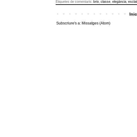
Etiquetes de comentaris:
brio
,
classe
,
elegància
,
esclat
Inic
Subscriure's a:
Missatges (Atom)