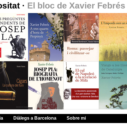
ositat
·
El bloc de Xavier Febrés
ia
Diàlegs a Barcelona
Sobre mi