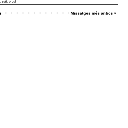
,
estil
,
orgull
i
Missatges més antics »