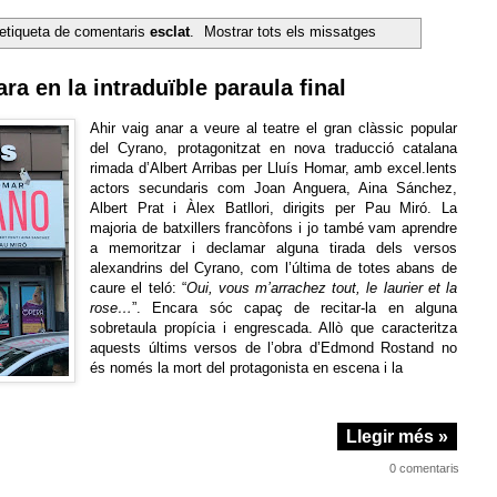
etiqueta de comentaris
esclat
.
Mostrar tots els missatges
ra en la intraduïble paraula final
Ahir vaig anar a veure al teatre el gran clàssic popular
del Cyrano, protagonitzat en nova traducció catalana
rimada d’Albert Arribas per Lluís Homar, amb excel.lents
actors secundaris com Joan Anguera, Aina Sánchez,
Albert Prat i Àlex Batllori, dirigits per Pau Miró. La
majoria de batxillers francòfons i jo també vam aprendre
a memoritzar i declamar alguna tirada dels versos
alexandrins del Cyrano, com l’última de totes abans de
caure el teló: “
Oui, vous m’arrachez tout, le laurier et la
rose…
”. Encara sóc capaç de recitar-la en alguna
sobretaula propícia i engrescada. Allò que caracteritza
aquests últims versos de l’obra d’Edmond Rostand no
és només la mort del protagonista en escena i la
Llegir més »
0 comentaris