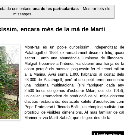
ueta de comentaris
una de les particularitats
.
Mostrar tots els
missatges
síssim, encara més de la mà de Martí
Mont-ras és un poble curiosíssim, independitzat de
Palafrugell el 1858, extremadament discret i feliç, quasi
secret i amb una abundància lluminosa de llimoners.
Malgrat trobar-se a l’interior, va obtenir una franja de la
costa perquè els mossos poguessin fer el servei militar
a la Marina. Avui suma 1.800 habitants al costat dels
23.000 de Palafrugell, però al seu petit terme concentra
una indústria multinacional (s’hi fabriquen cada any
2.500 tones de gomes d’esborrar Milan, des del 1918),
un celler ultramodern de producció de vi, mitja dotzena
d’actius restaurants, destacats xalets d’arquitectes com
Pepe Pratmarsó i Ricardo Bofill, un càmping nudista i un
prostíbul de visibles dimensions. Al mas familiar de cal
Mariner hi viu Martí Sabrià, que dirigeix des de fa