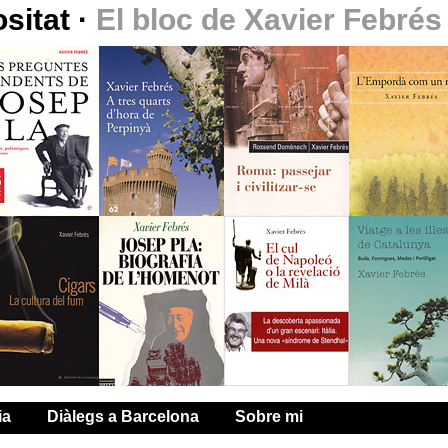
ositat
·
El bloc de Xavier Febrés
ia
Diàlegs a Barcelona
Sobre mi