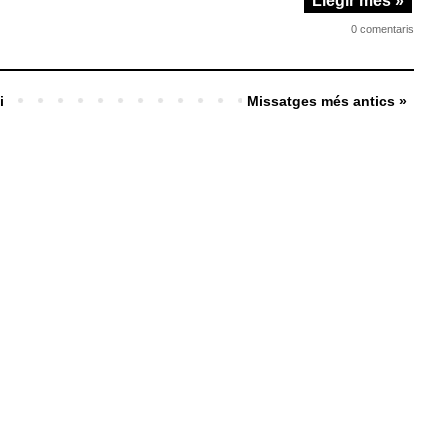
Llegir més »
0 comentaris
i
Missatges més antics »