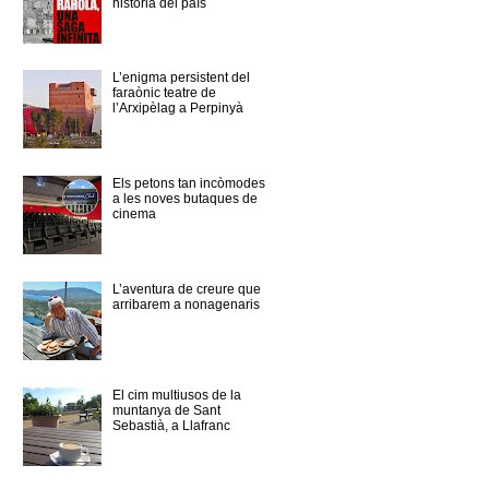
història del país
L’enigma persistent del
faraònic teatre de
l’Arxipèlag a Perpinyà
Els petons tan incòmodes
a les noves butaques de
cinema
L’aventura de creure que
arribarem a nonagenaris
El cim multiusos de la
muntanya de Sant
Sebastià, a Llafranc