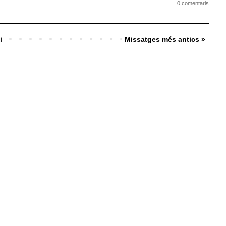
0 comentaris
i
Missatges més antics »