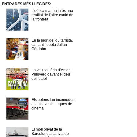
ENTRADES MÉS LLEGIDES:
L’eòlica marina ja és una
realitat de l’altre cantó de
la frontera
En la mort del guitarrista,
cantant i poeta Julián
Córdoba
La veu solitària d’Antoni
Puigverd davant el déu
del futbol
Els petons tan incòmodes
a les noves butaques de
cinema
El moll privat de la
Barceloneta canvia de