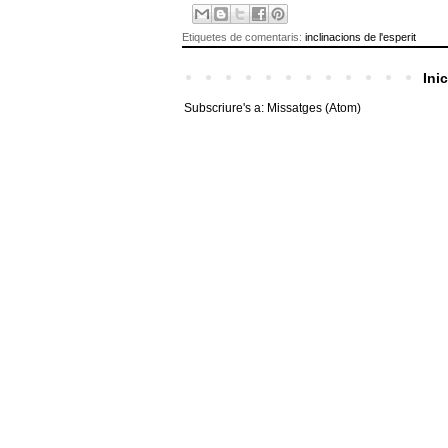
Etiquetes de comentaris:
inclinacions de l'esperit
Inic
Subscriure's a:
Missatges (Atom)