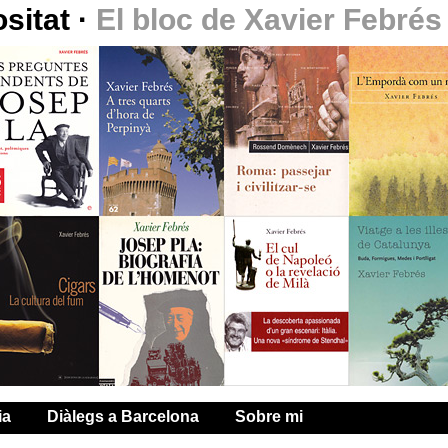
ositat
·
El bloc de Xavier Febrés
ia
Diàlegs a Barcelona
Sobre mi