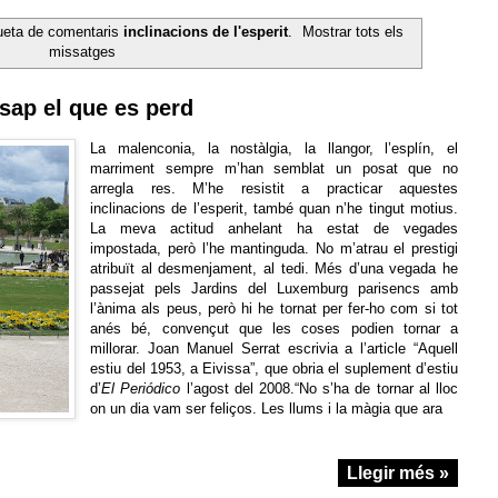
queta de comentaris
inclinacions de l'esperit
.
Mostrar tots els
missatges
 sap el que es perd
La malenconia, la nostàlgia, la llangor, l’esplín, el
marriment sempre m’han semblat un posat que no
arregla res. M’he resistit a practicar aquestes
inclinacions de l’esperit, també quan n’he tingut motius.
La meva actitud anhelant ha estat de vegades
impostada, però l’he mantinguda. No m’atrau el prestigi
atribuït al desmenjament, al tedi. Més d’una vegada he
passejat pels Jardins del Luxemburg parisencs amb
l’ànima als peus, però hi he tornat per fer-ho com si tot
anés bé, convençut que les coses podien tornar a
millorar. Joan Manuel Serrat escrivia a l’article “Aquell
estiu del 1953, a Eivissa”, que obria el suplement d’estiu
d’
El Periódico
l’agost del 2008.“No s’ha de tornar al lloc
on un dia vam ser feliços. Les llums i la màgia que ara
Llegir més »